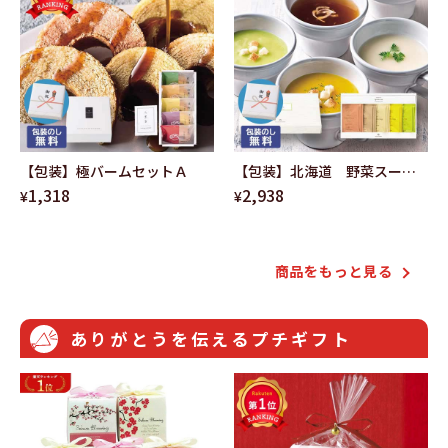
【包装】極バームセットＡ
【包装】北海道 野菜スープ
1,318
2,938
セットＣ
¥
¥
商品をもっと⾒る
ありがとうを伝えるプチギフト