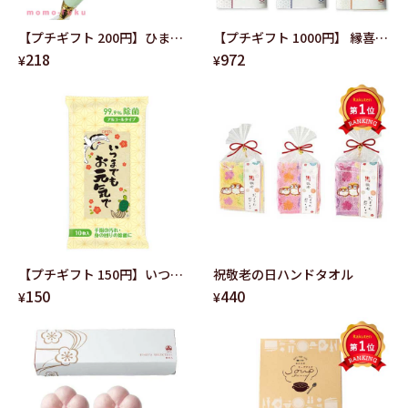
【プチギフト 200円】ひまわ
【プチギフト 1000円】 縁喜八
218
972
りガーデン耳かき単品 結婚式
ラーメン 味わいセット 和風 ギ
¥
¥
退職 敬老の日 かわいい 耳かき
フト ラーメン おしゃれ 敬老の
ありがとう 日用品
日 父の日 母の日 贈り物 手土産
【プチギフト 150円】いつま
祝敬老の日ハンドタオル
150
440
でもお元気で ９９．９％除菌
¥
¥
ウェットティッシュ 衛生用品
イベント 敬老会 デイケア 老人
ホーム 粗品 お礼 敬老の日 景品
ノベルティー 感染症 挨拶 記念
品 日用品 販促