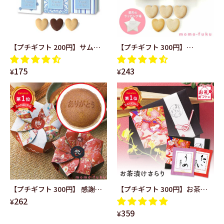
【プチギフト 200円】サムシ
【プチギフト 300円】
ングブルー単品 ギフト お礼 プ
DOLCESTA（ハートクッキ
175
243
レゼント 嬉しい お菓子 結婚式
ー）単品 結婚式 クリスマス お
¥
¥
贈り物 500円 雑貨 ちょっとし
菓子 子供 クリスマスプレゼン
た 大人 かわいい 結婚祝い 二次
ト おしゃれ ありがとう クリス
会
マス会 プレゼント 嬉しかった
【プチギフト 300円】 感謝の
【プチギフト 300円】お茶漬
262
どら焼き ありがとう 感謝 笑顔
けさらり 純和風 うめ 鯛
¥
359
かわいい 和風 結婚式 お祝い 敬
退職 結婚式 ありがとう 上
¥