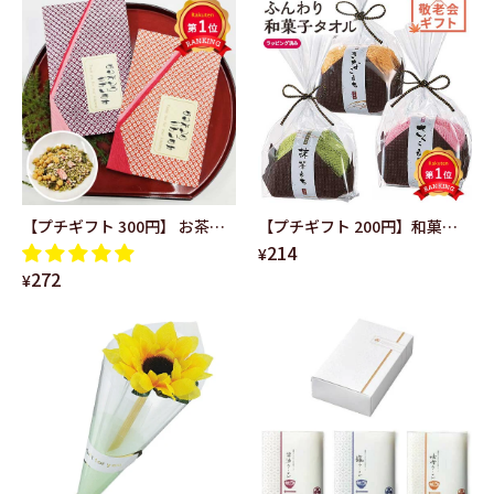
の 卒園 記念品 卒園祝い 入学祝
い お祝い 子供会 和風 結婚式
敬老会 プレゼント 敬老の日 日
用品 実用ギフト 粗品 販促品 景
品 イベント
【プチギフト 300円】 お茶漬
【プチギフト 200円】和菓子
214
け かのこ ありがとう 和風 千代
なふんわりタオル タオルハン
¥
272
紙 上品 1位 人気 2種 ご挨拶 退
カチ ミニタオル ケーキタオル
¥
職 結婚式 感謝 お祝い 敬老の日
かわいい ギフト ちょっとした
お礼 大人 敬老会 プレゼント 敬
老の日 日用品 実用ギフト 景品
特典 粗品 ノベルティ