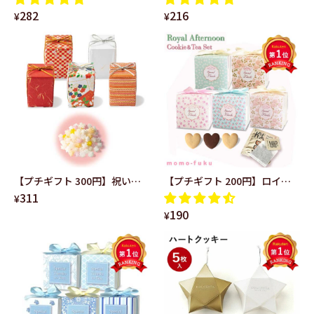
282
216
10種の味 ありがとう お世話に
イ 上品 ネイビーリボン あ
¥
¥
なりました Thank you タグ
りがとう ハート パイ 退
付き
職 結婚式 ご挨拶 かわい
い
【プチギフト 300円】祝い結
【プチギフト 200円】ロイヤ
311
び単品 結婚式 二次会 産休 退職
ルアフタヌーンティー＆クッ
¥
190
お菓子 おしゃれ 個包装 大人数
キー かわいい ハート 5種
¥
美味しい お礼の品 ありがとう
類 クッキー 紅茶 ありが
金平糖 ギフト ちょっとしたお
とう 感謝 退職 結婚式
礼 職場 和風 パッケージ
お礼