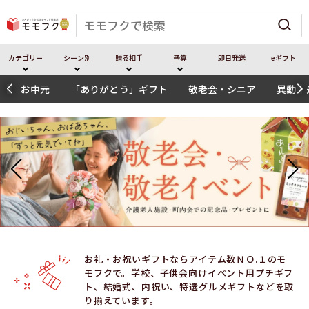
カテゴリー
シーン別
贈る相⼿
予算
即⽇発送
eギフト
お中元
「ありがとう」ギフト
敬老会・シニア
異動・
お礼・お祝いギフトならアイテム数ＮＯ.１のモ
モフクで。学校、子供会向けイベント用プチギフ
ト、結婚式、内祝い、特選グルメギフトなどを取
り揃えています。