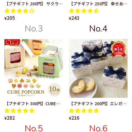
【プチギフト 200円】 サクラ
【プチギフト 250円】 幸せあげ
グルメＣＣ（チョコボール） 5
鯛（まんじゅう） 鯛型 ありが
205
243
種アソート 箱入り おしゃれ リ
とう 縁起物 ユニーク かわいい
¥
¥
ボン さくら ありがとう 卒業式
笑顔 鈴付き 幸せ 饅頭 お菓子 和
No.3
No.4
卒園式 入学式 お祝い 記念品
風
【プチギフト 300円】CUBEポ
【プチギフト 200円】エレガン
ップコーン かわいい カラフル
スネイビーＢＯＸハートパイ 上
282
216
10種の味 ありがとう お世話に
品 ネイビーリボン ありがと
¥
¥
なりました Thank you タグ
う ハート パイ 退職 結婚
No.5
No.6
付き
式 ご挨拶 かわいい