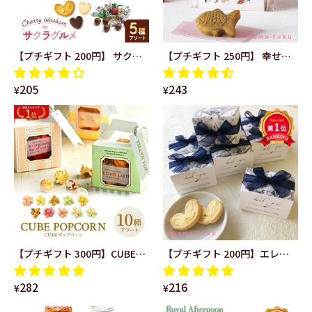
【プチギフト 200円】 サクラ
【プチギフト 250円】 幸せあ
グルメＣＣ（チョコボール） 5
げ鯛（まんじゅう） 鯛型 あり
205
243
種アソート 箱入り おしゃれ リ
がとう 縁起物 ユニーク かわい
¥
¥
ボン さくら ありがとう 卒業式
い 笑顔 鈴付き 幸せ 饅頭 お菓
卒園式 入学式 お祝い 記念品
子 和風
【プチギフト 300円】CUBEポ
【プチギフト 200円】エレガ
ップコーン かわいい カラフル
ンスネイビーＢＯＸハートパ
282
216
10種の味 ありがとう お世話に
イ 上品 ネイビーリボン あ
¥
¥
なりました Thank you タグ
りがとう ハート パイ 退