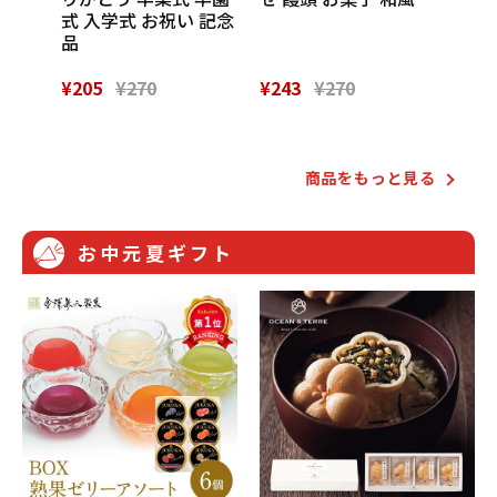
レゼン
式 入学式 お祝い 記念
品
¥205
¥270
¥243
¥270
¥28
Powered by
商品をもっと⾒る
お中元夏ギフト