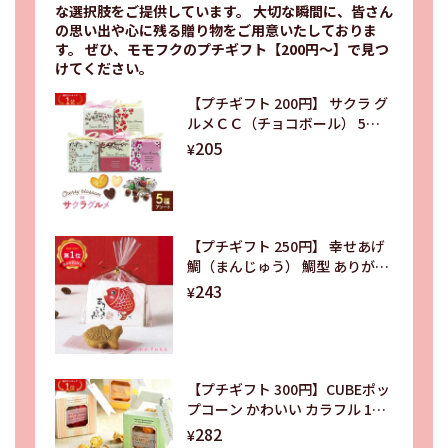
な選択肢をご提供しています。 大切な瞬間に、皆さん
の思い出や心に残る贈り物をご用意いたしておりま
す。 ぜひ、モモフクのプチギフト【200円～】で見つ
けてください。
【プチギフト 200円】 サクラ グ
ルメＣＣ（チョコボール） 5種
アソート 箱入り おしゃれ リボン
205
¥
さくら ありがとう 卒業式 卒園式
入学式 お祝い 記念品
【プチギフト 250円】 幸せあげ
鯛（まんじゅう） 鯛型 ありがと
う 縁起物 ユニーク かわいい 笑
243
¥
顔 鈴付き 幸せ 饅頭 お菓子 和風
【プチギフト 300円】CUBEポッ
プコーン かわいい カラフル 10
種の味 ありがとう お世話になり
282
¥