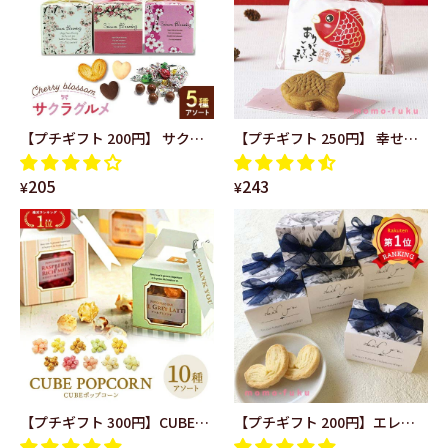
【プチギフト 200円】 サクラ
【プチギフト 250円】 幸せあ
グルメＣＣ（チョコボール） 5
げ鯛（まんじゅう） 鯛型 あり
205
243
種アソート 箱入り おしゃれ リ
がとう 縁起物 ユニーク かわい
¥
¥
ボン さくら ありがとう 卒業式
い 笑顔 鈴付き 幸せ 饅頭 お菓
卒園式 入学式 お祝い 記念品
子 和風
【プチギフト 300円】CUBEポ
【プチギフト 200円】エレガ
ップコーン かわいい カラフル
ンスネイビーＢＯＸハートパ