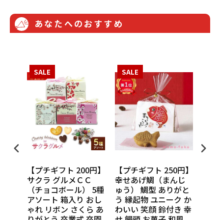
あなたへのおすすめ
SALE
SALE
SA
0円】
【プチギフト 200円】
【プチギフト 250円】
【プ
ンカ
サクラ グルメＣＣ
幸せあげ鯛（まんじ
CU
タオ
（チョコボール） 5種
ゅう） 鯛型 ありがと
わい
 産
アソート 箱入り おし
う 縁起物 ユニーク か
の味
 記念
ゃれ リボン さくら あ
わいい 笑顔 鈴付き 幸
話
敬老会
りがとう 卒業式 卒園
せ 饅頭 お菓子 和風
Tha