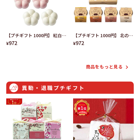
【プチギフト 1000円】 紅白梅
【プチギフト 1000円】 北の大
972
972
最中茶漬け お祝い おすすめ ギ
地４種のＣＵＰスープ 北海道
¥
¥
フト 紅白 めでたい 敬老の日 縁
ギフト 詰合せ 敬老の日 内祝い
起物 梅 かわいい
販促品 景品 人気 スープ
商品をもっと⾒る
異動・退職プチギフト