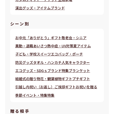
演出グッズ・アイテム
ブランド
シーン別
お中元
「ありがとう」ギフト
敬老会・シニア
異動・退職あいさつ
熱中症・UV対策
夏アイテム
子ども・学校
スイーツ
エコバッグ・ポーチ
防災グッズ
タオル・ハンカチ
人気キャラクター
エコグッズ・SDGｓ
ブランド特集
ブランケット
結婚式の贈り物
花・観葉植物ギフト
プチギフト
引越し
内祝い（お返し）
ご挨拶ギフト
お祝いを贈る
季節イベント・特集
特集
贈る相⼿