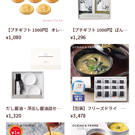
【プチギフト 1000円】 オレン
【プチギフト 1000円】ぽん酢
1,080
1,296
ジクッキー＆レモンクッキー
セットA（ぽん酢＆ゆずポン
¥
¥
夏 お菓子 おしゃれ OCEAN＆
酢） 結婚式 引き出物 調味料 ポ
TERRE オーガニック さっぱり
ン酢 ギフト おしゃれ
ドライフルーツ かわいい さわ
ocean&terre お礼 挨拶 人気
やか
おすすめ
だし醤油・浮出し醤油皿セッ
【包装】フリーズドライ お
1,320
3,478
ト
味噌汁セットＣ
¥
¥