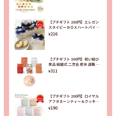
ました Thank you タグ付き
【プチギフト 200円】エレガン
スネイビーＢＯＸハートパイ 上
品 ネイビーリボン ありがと
216
¥
う ハート パイ 退職 結婚
式 ご挨拶 かわいい
【プチギフト 300円】祝い結び
単品 結婚式 二次会 産休 退職 お
菓子 おしゃれ 個包装 大人数 美
311
¥
味しい お礼の品 ありがとう 金平
糖 ギフト ちょっとしたお礼 職場
和風 パッケージ
【プチギフト 200円】ロイヤル
アフタヌーンティー＆クッキー
かわいい ハート 5種類 クッ
190
¥
キー 紅茶 ありがとう 感