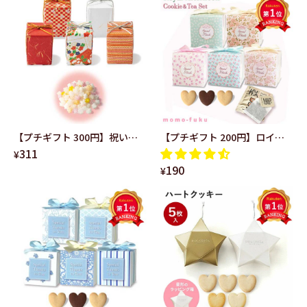
付き
職 結婚式 ご挨拶 かわい
い
【プチギフト 300円】祝い結
【プチギフト 200円】ロイヤ
311
び単品 結婚式 二次会 産休 退職
ルアフタヌーンティー＆クッ
¥
190
お菓子 おしゃれ 個包装 大人数
キー かわいい ハート 5種
¥
美味しい お礼の品 ありがとう
類 クッキー 紅茶 ありが
金平糖 ギフト ちょっとしたお
とう 感謝 退職 結婚式
礼 職場 和風 パッケージ
お礼