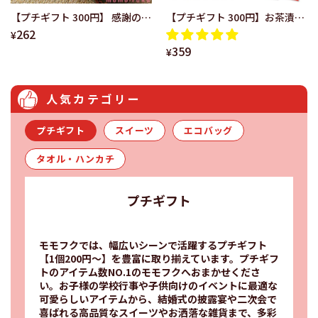
【プチギフト 300円】 感謝のど
【プチギフト 300円】お茶漬け
262
ら焼き ありがとう 感謝 笑顔 か
さらり 純和風 うめ 鯛 退
¥
359
わいい 和風 結婚式 お祝い 敬老
職 結婚式 ありがとう 上品
¥
の日 海外土産
きれい 和包装
⼈気カテゴリー
プチギフト
スイーツ
エコバッグ
タオル・ハンカチ
プチギフト
モモフクでは、幅広いシーンで活躍するプチギフト
【1個200円～】を豊富に取り揃えています。プチギフ
トのアイテム数NO.1のモモフクへおまかせくださ
い。お子様の学校行事や子供向けのイベントに最適な
可愛らしいアイテムから、結婚式の披露宴や二次会で
喜ばれる高品質なスイーツやお洒落な雑貨まで、多彩