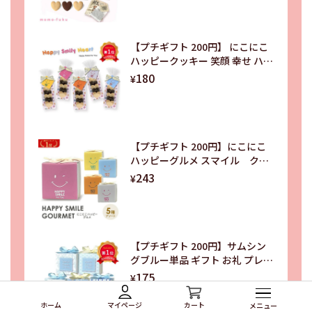
謝 退職 結婚式 お礼
【プチギフト 200円】 にこにこ
ハッピークッキー 笑顔 幸せ ハー
ト クッキー 5種 手のひらサイズ
180
¥
退職 卒園 記念品
【プチギフト 200円】にこにこ
ハッピーグルメ スマイル クッ
キー かわいい パイ 幼稚園
243
¥
人気 笑顔 5種類 景品 にっ
こり
【プチギフト 200円】サムシン
グブルー単品 ギフト お礼 プレゼ
ント 嬉しい お菓子 結婚式 贈り
175
¥
物 500円 雑貨 ちょっとした 大人
かわいい 結婚祝い 二次会
マイページ
カート
ホーム
メニュー