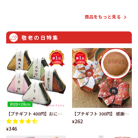
老の日 海外土産
品 きれい 和包装
商品をもっと⾒る
敬老の日特集
【プチギフト 400円】おにぎ
【プチギフト 300円】 感謝の
262
り型 おもしろハンドタオル タ
どら焼き ありがとう 感謝 笑顔
¥
346
オルハンカチ ミニタオル かわ
かわいい 和風 結婚式 お祝い 敬
¥
いい 卒園記念品 嬉しかったも
老の日 海外土産