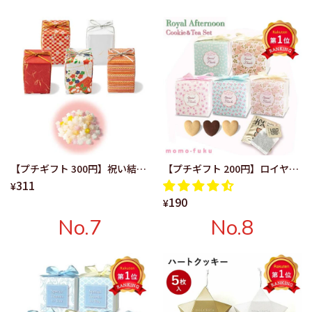
【プチギフト 300円】祝い結び
【プチギフト 200円】ロイヤル
311
単品 結婚式 二次会 産休 退職 お
アフタヌーンティー＆クッキー
¥
190
菓子 おしゃれ 個包装 大人数 美
かわいい ハート 5種類 ク
¥
味しい お礼の品 ありがとう 金
ッキー 紅茶 ありがとう 感
No.7
No.8
平糖 ギフト ちょっとしたお礼
謝 退職 結婚式 お礼
職場 和風 パッケージ