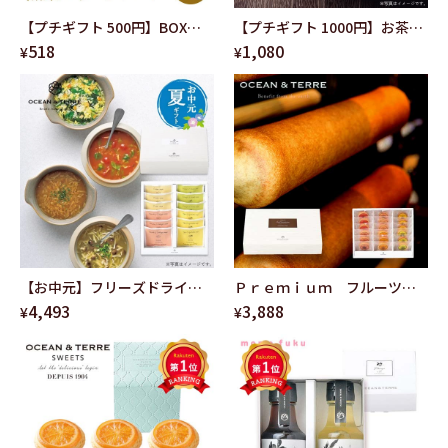
【プチギフト 500円】BOX熟
【プチギフト 1000円】お茶漬
518
1,080
果ゼリーアソート 菓子折 ゼリ
け最中セットＡ グルメギフト
¥
¥
ー 詰め合わせ 手土産 お土産 お
結婚式 ご挨拶 内祝い 訪
中元 夏ギフト 香典返し お供え
問時の手土産 おしゃれ
催し物 販促 内祝い お返し 和風
退職 お礼 挨拶 引越し
【お中元】フリーズドライ野
Ｐｒｅｍｉｕｍ フルーツバ
4,493
3,888
菜スープセットF
ームセットＤ
¥
¥