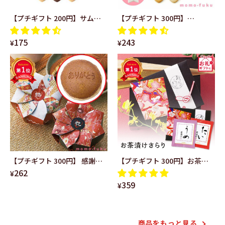
【プチギフト 200円】サムシ
【プチギフト 300円】
ングブルー単品 ギフト お礼 プ
DOLCESTA（ハートクッキ
175
243
レゼント 嬉しい お菓子 結婚式
ー）単品 結婚式 クリスマス お
¥
¥
贈り物 500円 雑貨 ちょっとし
菓子 子供 クリスマスプレゼン
た 大人 かわいい 結婚祝い 二次
ト おしゃれ ありがとう クリス
会
マス会 プレゼント 嬉しかった
【プチギフト 300円】 感謝の
【プチギフト 300円】お茶漬
262
どら焼き ありがとう 感謝 笑顔
けさらり 純和風 うめ 鯛
¥
359
かわいい 和風 結婚式 お祝い 敬
退職 結婚式 ありがとう 上
¥
老の日 海外土産
品 きれい 和包装
商品をもっと⾒る