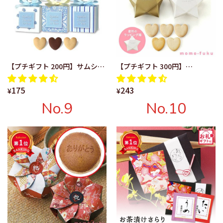
【プチギフト 200円】サムシン
【プチギフト 300円】
グブルー単品 ギフト お礼 プレ
DOLCESTA（ハートクッキー）
175
243
ゼント 嬉しい お菓子 結婚式 贈
単品 結婚式 クリスマス お菓子
¥
¥
り物 500円 雑貨 ちょっとした
子供 クリスマスプレゼント お
No.9
No.10
大人 かわいい 結婚祝い 二次会
しゃれ ありがとう クリスマス
会 プレゼント 嬉しかった