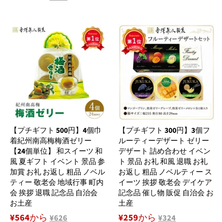
【プチギフト 500円】4個巾
【プチギフト 300円】3個フ
着紀州南高梅梅酒ゼリー
ルーティーデザート ゼリー
【24個単位】 和スイーツ 和
デザート 詰め合わせ イベン
風 夏ギフト イベント 景品 参
ト 景品 お礼 和風 退職 お礼
加賞 お礼 お返し 粗品 ノベル
お返し 粗品 ノベルティー ス
ティー 敬老会 地域行事 町内
イーツ 挨拶 敬老会 デイケア
会 挨拶 退職 記念品 自治会
記念品 催し物 販促 自治会 お
お土産
土産
¥564から
¥259から
¥626
¥324