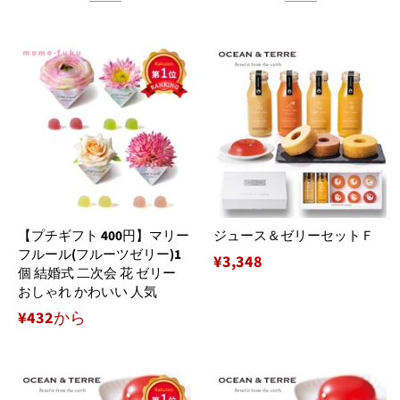
【プチギフト 400円】マリー
ジュース＆ゼリーセットＦ
フルール(フルーツゼリー)1
通
¥3,348
個 結婚式 二次会 花 ゼリー
常
おしゃれ かわいい 人気
価
¥432から
格