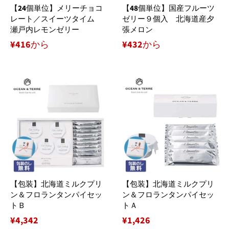
【24個単位】メリーチョコ
【48個単位】国産フルーツ
レート／スイーツタイム
ゼリー９個入 北海道産夕
瀬戸内レモンゼリー
張メロン
¥416から
¥432から
【包装】北海道ミルクプリ
【包装】北海道ミルクプリ
ン＆フロランタンパイセッ
ン＆フロランタンパイセッ
トＢ
トＡ
通
¥4,342
通
¥1,426