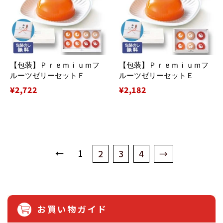
【包装】Ｐｒｅｍｉｕｍフ
【包装】Ｐｒｅｍｉｕｍフ
ルーツゼリーセットＦ
ルーツゼリーセットＥ
通
¥2,722
通
¥2,182
常
常
価
価
格
格
←
1
2
3
4
→
お買い物ガイド