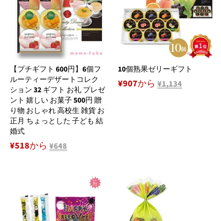
【プチギフト 600円】6個フ
10個熟果ゼリーギフト
ルーティーデザートコレク
¥907から
¥1,134
ション 32 ギフト お礼 プレゼ
ント 嬉しい お菓子 500円 贈
り物 おしゃれ 高校生 雑貨 お
正月 ちょっとした 子ども 結
婚式
¥518から
¥648