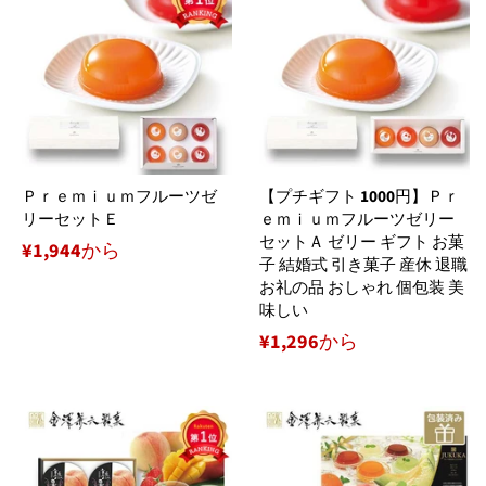
Ｐｒｅｍｉｕｍフルーツゼ
【プチギフト 1000円】Ｐｒ
リーセットＥ
ｅｍｉｕｍフルーツゼリー
セットＡ ゼリー ギフト お菓
¥1,944から
子 結婚式 引き菓子 産休 退職
お礼の品 おしゃれ 個包装 美
味しい
¥1,296から