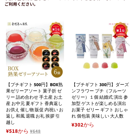
ご利用ください。
【プチギフト 500円】BOX熟
【プチギフト 300円】ダーズ
果ゼリーアソート 菓子折 ゼ
ンフラワー プチ（フルーツ
リー 詰め合わせ 手土産 お土
ゼリー）１個 結婚式 演出 参
産 お中元 夏ギフト 香典返し
加型 ゲストが楽しめる演出
お供え 催し物 販促 内祝い お
お菓子 ゼリー ギフト おしゃ
返し 和風 退職 お礼 挨拶 引
れ 個包装 美味しい 大人数
越し
¥302から
¥518から
¥648