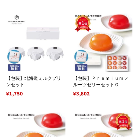
常
常
価
価
格
格
【包装】北海道ミルクプリ
【包装】Ｐｒｅｍｉｕｍフ
ンセット
ルーツゼリーセットＧ
通
¥1,750
通
¥3,802
常
常
価
価
格
格