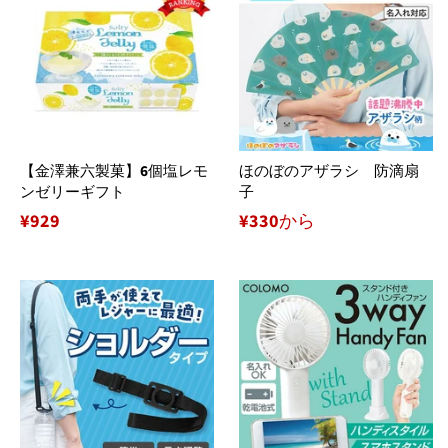
【金澤兼六製菓】6個塩レモ
ほのぼのアザラシ 防滴扇
ンゼリーギフト
子
通
¥929
¥330から
常
価
格