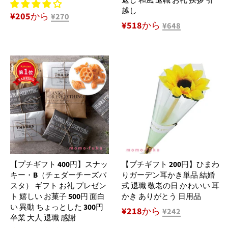
返し 和風 退職 お礼 挨拶 引
越し
¥205から
¥270
¥518から
¥648
【プチギフト 400円】スナッ
【プチギフト 200円】ひまわ
キー・B（チェダーチーズパ
りガーデン耳かき単品 結婚
スタ） ギフト お礼 プレゼン
式 退職 敬老の日 かわいい 耳
ト 嬉しい お菓子 500円 面白
かき ありがとう 日用品
い 異動 ちょっとした 300円
¥218から
¥242
卒業 大人 退職 感謝