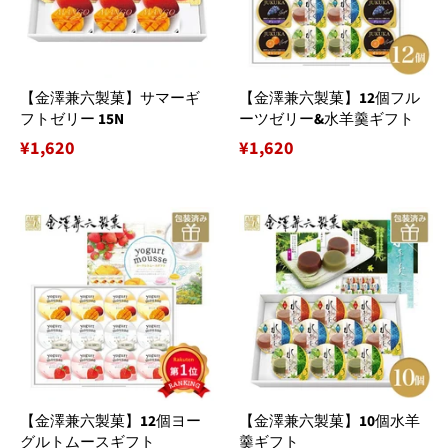
【金澤兼六製菓】サマーギ
【金澤兼六製菓】12個フル
フトゼリー 15N
ーツゼリー&水羊羹ギフト
通
¥1,620
通
¥1,620
常
常
価
価
格
格
【金澤兼六製菓】12個ヨー
【金澤兼六製菓】10個水羊
グルトムースギフト
羹ギフト