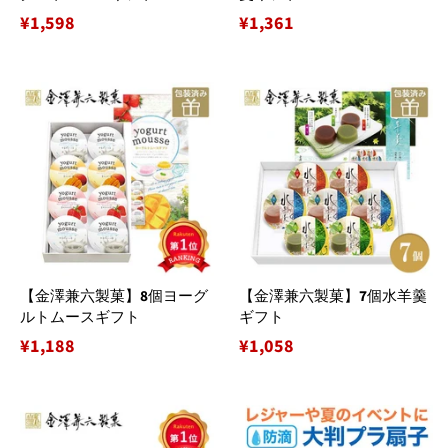
通
¥1,598
通
¥1,361
常
常
価
価
格
格
【金澤兼六製菓】8個ヨーグ
【金澤兼六製菓】7個水羊羹
ルトムースギフト
ギフト
通
¥1,188
通
¥1,058
常
常
価
価
格
格