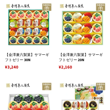
【金澤兼六製菓】サマーギ
【金澤兼六製菓】サマーギ
フトゼリー 30N
フトゼリー 20N
通
¥3,240
通
¥2,160
常
常
価
価
格
格