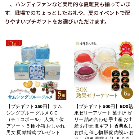
ー、ハンディファンなど実用的な夏雑貨も揃っていま
す。職場でのちょっとしたお礼や、夏のイベントで配
りやすいプチギフトをお選びいただけます。
【プチギフト 250円】 サム
【プチギフト 500円】BOX熟
シングブルー グルメＣＣ
果ゼリーアソート 菓子折 ゼ
（チョコボール） 人気 １位
リー 詰め合わせ 手土産 お土
アソート ５種 小箱 おしゃれ
産 お中元 夏ギフト 香典返し
男女 夏 結婚式 プレゼント
お供え 催し物 販促 内祝い お