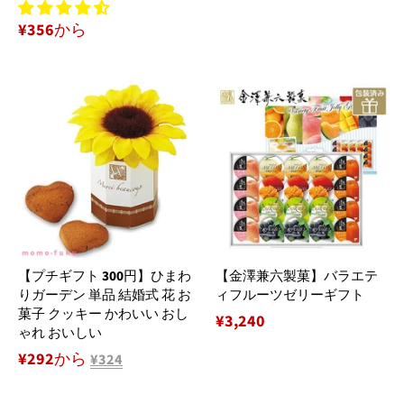
¥356から
【プチギフト 300円】ひまわ
【金澤兼六製菓】バラエテ
りガーデン 単品 結婚式 花 お
ィフルーツゼリーギフト
菓子 クッキー かわいい おし
通
¥3,240
ゃれ おいしい
常
¥292から
¥324
価
格