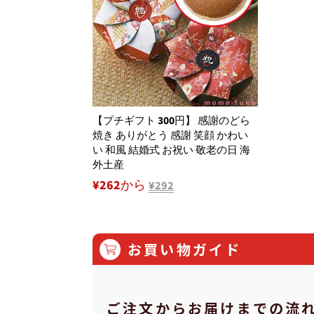
【プチギフト 300円】 感謝のどら
焼き ありがとう 感謝 笑顔 かわい
い 和風 結婚式 お祝い 敬老の日 海
外土産
¥262から
¥292
お買い物ガイド
ご注⽂からお届けまでの流