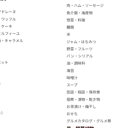
肉・ハム・ソーセージ
マドレーヌ
魚介類・海産物
・ワッフル
惣菜・料理
・ケーキ
麺類
ミルフィーユ
米
飴・キャラメル
ジャム・はちみつ
野菜・フルーツ
パン・シリアル
ベット
油・調味料
海苔
味噌汁
き
スープ
缶詰・瓶詰・保存食
佃煮・漬物・乾き物
お茶漬け・梅干し
う）
おせち
グルメカタログ・グルメ券