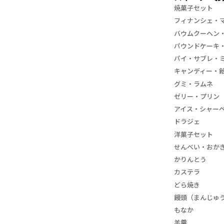
焼菓子セット
フィナンシェ・
バウムクーヘン
パウンドケーキ
パイ・サブレ・
キャンディー・
グミ・ラムネ
ゼリー・プリン
アイス・シャー
ドラジェ
洋菓子セット
せんべい・おか
かりんとう
カステラ
どら焼き
饅頭（まんじゅ
もなか
羊羹