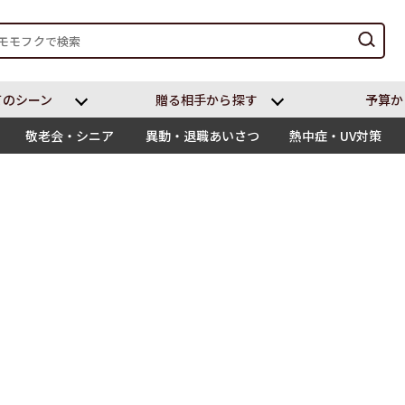
てのシーン
贈る相⼿から探す
予算か
敬老会・シニア
異動・退職あいさつ
熱中症・UV対策