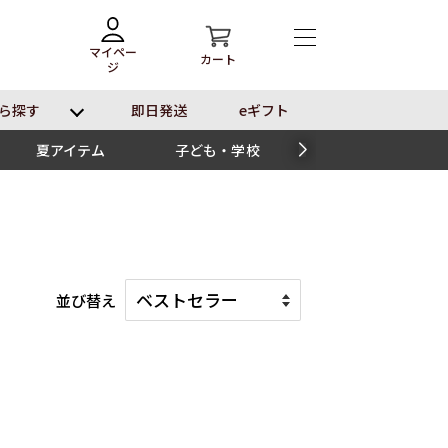
マイペー
カート
ジ
ら探す
即⽇発送
eギフト
夏アイテム
子ども・学校
スイーツ
並び替え