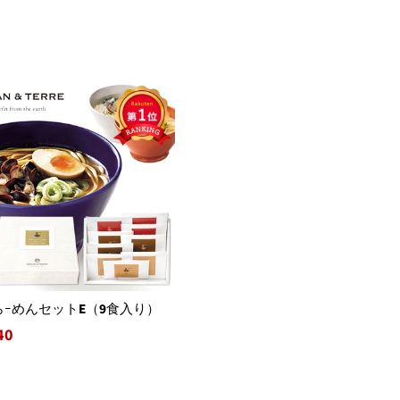
6
常
価
格
らｰめんセットE（9食入り）
40