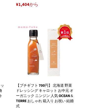
¥1,404から
レッ
【プチギフト 700円】 北海道 野菜
物
ドレッシング キャロット お中元 オ
ト
ーガニック ニンジン 人気 OCEAN＆
TERRE おしゃれ 箱入り お祝い 結婚
式