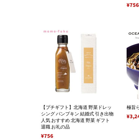
価
通
¥75
格
常
価
格
【プチギフト】北海道 野菜ドレッ
極旨
シング パンプキン 結婚式 引き出物
通
¥3,2
人気 おすすめ 北海道 野菜 ギフト
常
退職 お礼の品
価
通
¥756