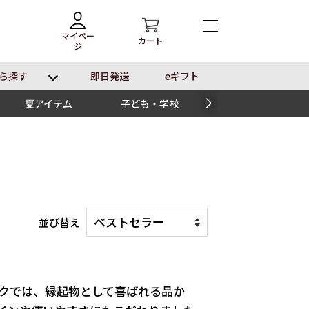
マイペー
カート
ジ
ら探す
即⽇発送
eギフト
夏アイテム
子ども・学校
スイーツ
並び替え
クでは、縁起物として喜ばれる品か