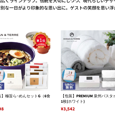
幅広くラインナップ。伝統を大切にしつつ、現代らしいデザ
特別な一日がより印象的な思い出に。ゲストの笑顔を思い浮
装】極旨らｰめんセットG（6食
【包装】PREMIUM 泉州バスタ
）
1枚(ホワイト)
98
通
¥3,542