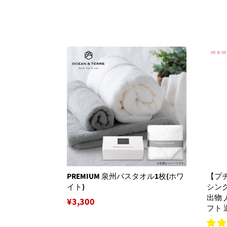
常
常
価
価
格
格
PREMIUM 泉州バスタオル1枚(ホワ
【プ
イト)
シング
出物 
通
¥3,300
フト 
常