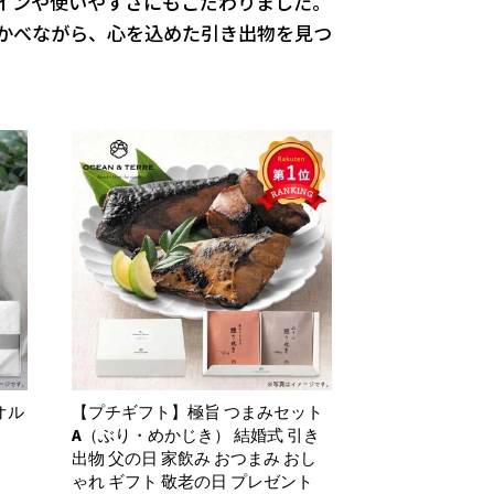
インや使いやすさにもこだわりました。
かべながら、心を込めた引き出物を見つ
オル
【プチギフト】極旨 つまみセット
A（ぶり・めかじき） 結婚式 引き
出物 父の日 家飲み おつまみ おし
ゃれ ギフト 敬老の日 プレゼント