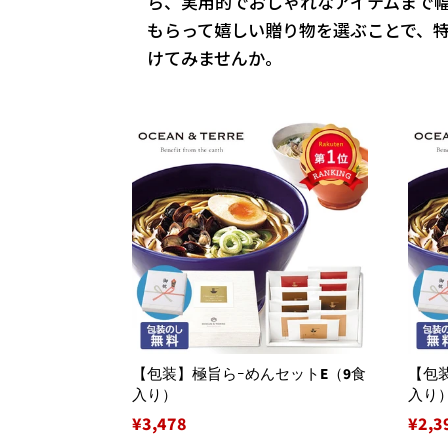
ら、実用的でおしゃれなアイテムまで
もらって嬉しい贈り物を選ぶことで、
けてみませんか。
【包装】極旨らｰめんセットE（9食
【包
入り）
入り
通
¥3,478
通
¥2,3