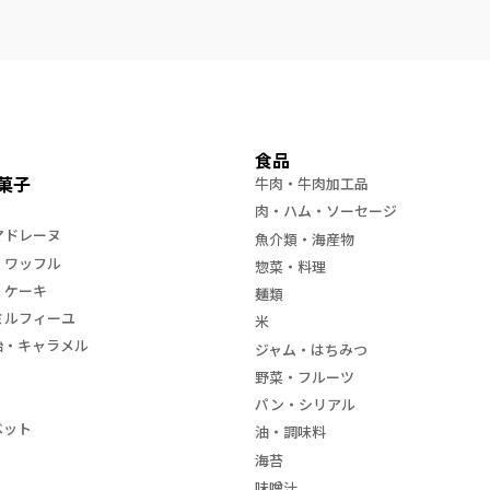
食品
菓子
牛肉・牛肉加工品
肉・ハム・ソーセージ
マドレーヌ
魚介類・海産物
・ワッフル
惣菜・料理
・ケーキ
麺類
ミルフィーユ
米
飴・キャラメル
ジャム・はちみつ
野菜・フルーツ
パン・シリアル
ベット
油・調味料
海苔
味噌汁