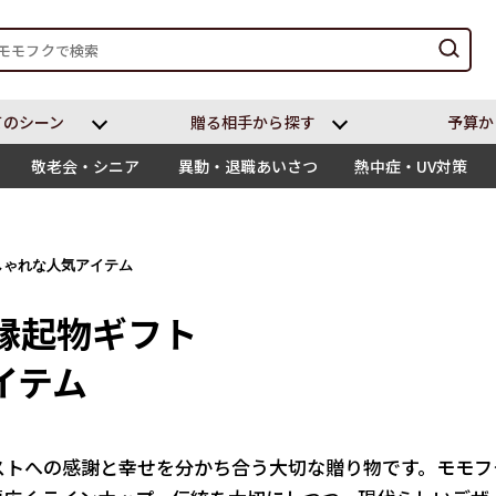
てのシーン
贈る相⼿から探す
予算か
敬老会・シニア
異動・退職あいさつ
熱中症・UV対策
しゃれな人気アイテム
縁起物ギフト
イテム
ストへの感謝と幸せを分かち合う大切な贈り物です。モモフ