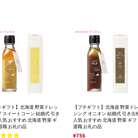
常
価
格
チギフト】北海道 野菜ドレッ
【プチギフト】北海道 野菜ド
 スイートコーン 結婚式 引き
シング オニオン 結婚式 引き出
人気 おすすめ 北海道 野菜 ギ
人気 おすすめ 北海道 野菜 ギフ
退職 お礼の品
退職 お礼の品
通
¥756