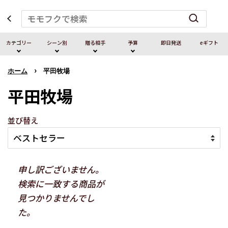
カテゴリー
シーン別
贈る相⼿
予算
即⽇発送
eギフト
›
ホーム
平田牧場
平田牧場
並び替え
申し訳ございません。
検索に一致する商品が
見つかりませんでし
た。