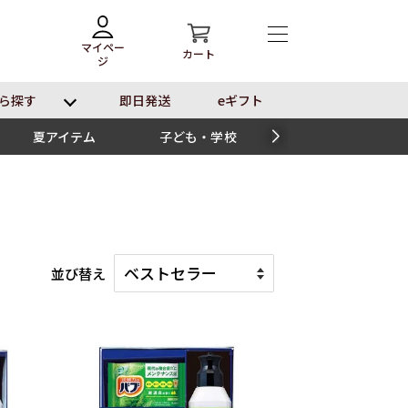
マイペー
カート
ジ
ら探す
即⽇発送
eギフト
夏アイテム
子ども・学校
スイーツ
並び替え