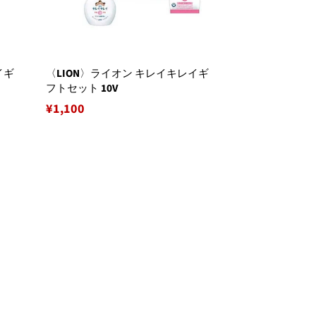
イギ
〈LION〉ライオン キレイキレイギ
フトセット 10V
通
¥1,100
常
価
格