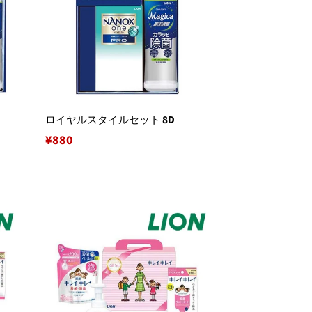
ロイヤルスタイルセット 8D
通
¥880
常
価
格