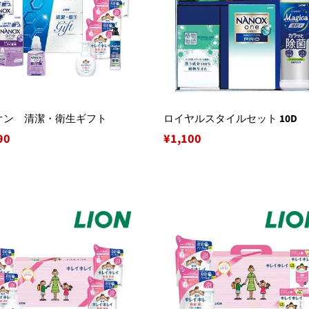
オン 清潔・衛生ギフト
ロイヤルスタイルセット 10D
90
通
¥1,100
常
価
格