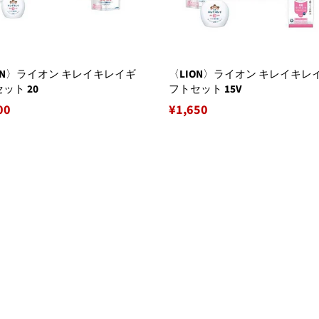
ON〉ライオン キレイキレイギ
〈LION〉ライオン キレイキレ
ット 20
フトセット 15V
00
通
¥1,650
常
価
格