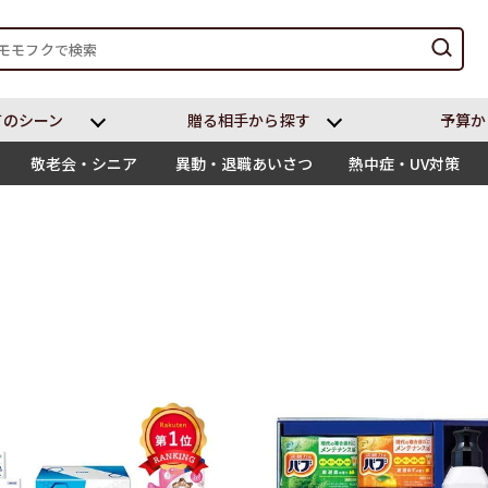
てのシーン
贈る相⼿から探す
予算か
敬老会・シニア
異動・退職あいさつ
熱中症・UV対策