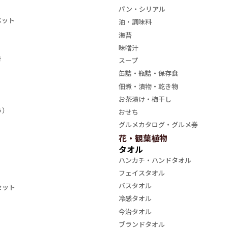
パン・シリアル
ベット
油・調味料
海苔
味噌汁
き
スープ
缶詰・瓶詰・保存食
佃煮・漬物・乾き物
お茶漬け・梅干し
う）
おせち
グルメカタログ・グルメ券
花・観葉植物
タオル
ハンカチ・ハンドタオル
フェイスタオル
バスタオル
セット
冷感タオル
今治タオル
ブランドタオル