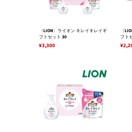
〈LION〉ライオン キレイキレイギ
〈LI
フトセット 30
フトセ
通
¥3,300
通
¥2,2
常
常
価
価
格
格