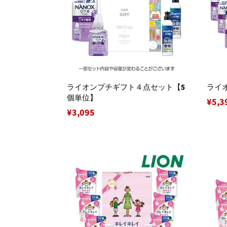
ライオンプチギフト４点セット【5
ライ
個単位】
通
¥5,3
通
¥3,095
常
常
価
価
格
格