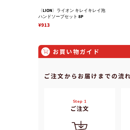
〈LION〉ライオン キレイキレイ泡
ハンドソープセット 8P
通
¥913
常
価
格
お買い物ガイド
ご注⽂からお届けまでの流
Step 1
ご注⽂