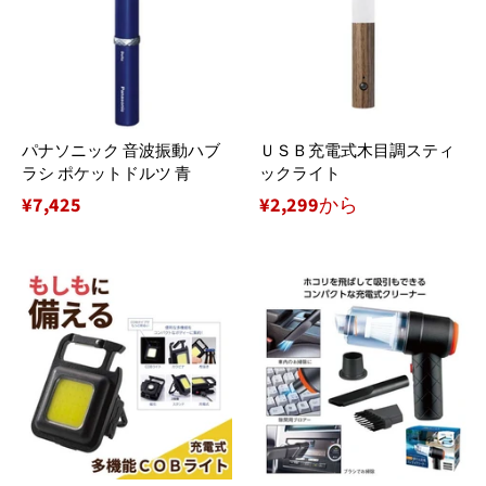
パナソニック 音波振動ハブ
ＵＳＢ充電式木目調スティ
ラシ ポケットドルツ 青
ックライト
通
¥7,425
¥2,299から
常
価
格