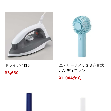
ドライアイロン
エアリーノ／ＵＳＢ充電式
ハンディファン
通
¥3,630
¥1,004から
常
価
格