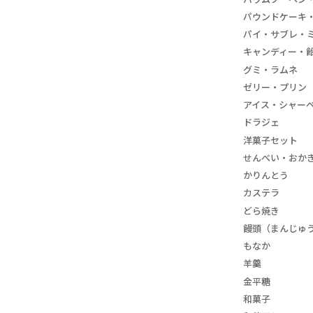
パウンドケーキ
パイ・サブレ・
キャンディー・
グミ・ラムネ
ゼリー・プリン
アイス・シャー
ドラジェ
洋菓子セット
せんべい・おか
かりんとう
カステラ
どら焼き
饅頭（まんじゅ
もなか
羊羹
金平糖
和菓子