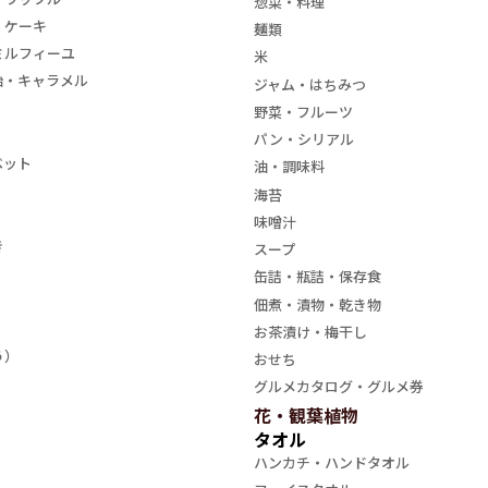
惣菜・料理
・ケーキ
麺類
ミルフィーユ
米
飴・キャラメル
ジャム・はちみつ
野菜・フルーツ
パン・シリアル
ベット
油・調味料
海苔
味噌汁
き
スープ
缶詰・瓶詰・保存食
佃煮・漬物・乾き物
お茶漬け・梅干し
う）
おせち
グルメカタログ・グルメ券
花・観葉植物
タオル
ハンカチ・ハンドタオル