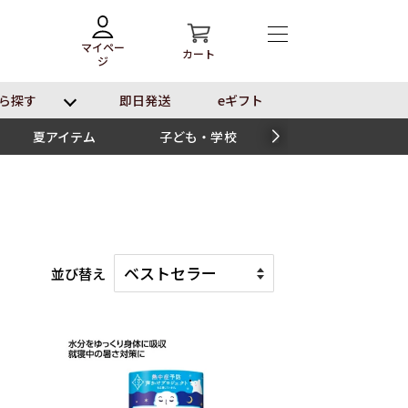
マイペー
カート
ジ
ら探す
即⽇発送
eギフト
夏アイテム
子ども・学校
スイーツ
並び替え