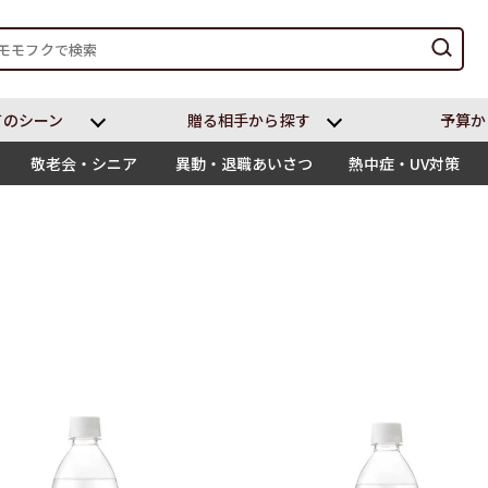
てのシーン
贈る相⼿から探す
予算か
敬老会・シニア
異動・退職あいさつ
熱中症・UV対策