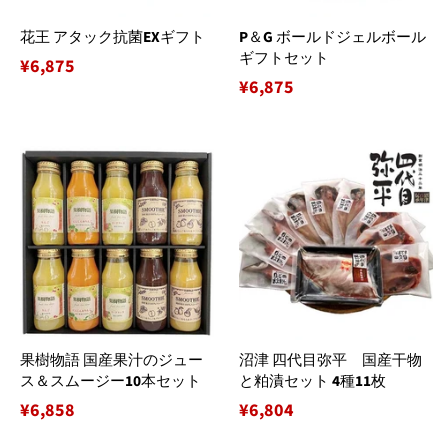
花王 アタック抗菌EXギフト
P＆G ボールドジェルボール
ギフトセット
通
¥6,875
通
¥6,875
常
常
価
価
格
格
果樹物語 国産果汁のジュー
沼津 四代目弥平 国産干物
ス＆スムージー10本セット
と粕漬セット 4種11枚
通
¥6,858
通
¥6,804
常
常