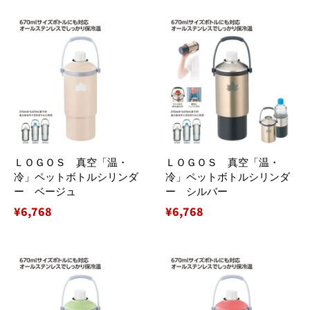
価
価
格
格
ＬＯＧＯＳ 真空「温・
ＬＯＧＯＳ 真空「温・
冷」ペットボトルシリンダ
冷」ペットボトルシリンダ
ー ベージュ
ー シルバー
通
¥6,768
通
¥6,768
常
常
価
価
格
格