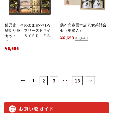
鮭乃家 そのまま食べれる
袋布向春園本店 八女茶詰合
鮭切り身 フリーズドライ
せ（桐箱入）
セット ＳＹＦＤ－ＥＢ
販
¥6,653
¥8,640
２
売
通
¥6,696
価
常
格
価
格
←
1
…
2
3
18
→
お買い物ガイド