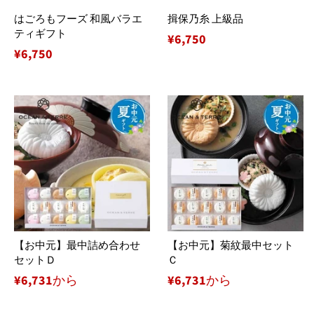
はごろもフーズ 和風バラエ
揖保乃糸 上級品
ティギフト
通
¥6,750
通
¥6,750
常
常
価
価
格
格
【お中元】最中詰め合わせ
【お中元】菊紋最中セット
セットＤ
Ｃ
¥6,731から
¥6,731から