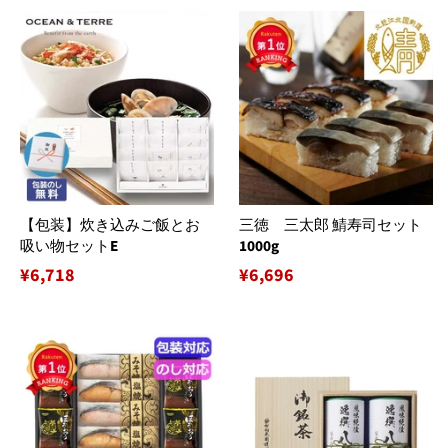
【包装】炊き込みご飯とお
三徳 三太郎 鯖寿司セット
吸い物セットE
1000g
通
¥6,718
通
¥6,696
常
常
価
価
格
格