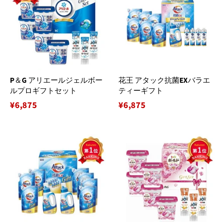
P＆G アリエールジェルボー
花王 アタック抗菌EXバラエ
ルプロギフトセット
ティーギフト
通
¥6,875
通
¥6,875
常
常
価
価
格
格