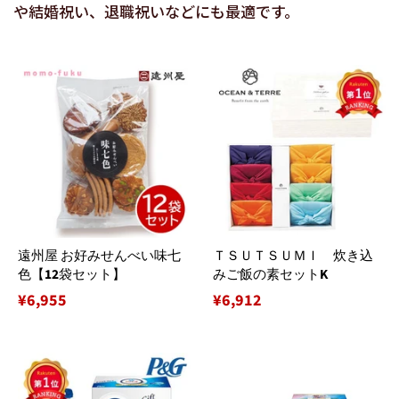
や結婚祝い、退職祝いなどにも最適です。
遠州屋 お好みせんべい味七
ＴＳＵＴＳＵＭＩ 炊き込
色【12袋セット】
みご飯の素セットK
通
¥6,955
通
¥6,912
常
常
価
価
格
格