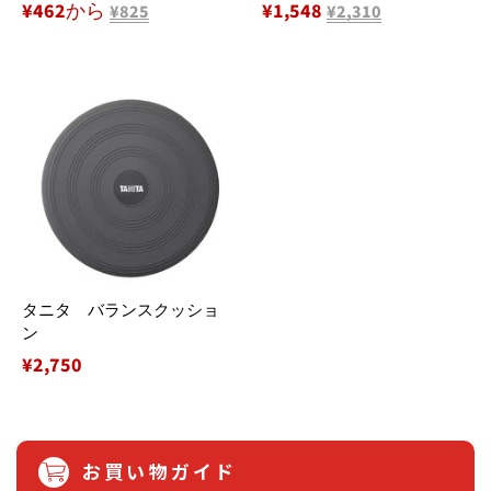
¥462から
販
¥1,548
¥825
¥2,310
売
価
格
タニタ バランスクッショ
ン
通
¥2,750
常
価
格
お買い物ガイド