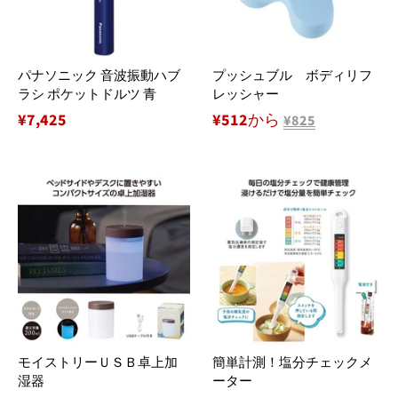
パナソニック 音波振動ハブ
プッシュブル ボディリフ
ラシ ポケットドルツ 青
レッシャー
通
¥7,425
¥512から
¥825
常
価
格
モイストリーＵＳＢ卓上加
簡単計測！塩分チェックメ
湿器
ーター