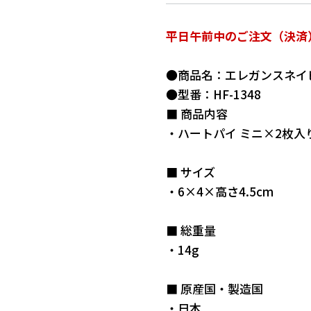
平日午前中のご注文（決済
●商品名：エレガンスネイ
●型番：HF-1348
■ 商品内容
・ハートパイ ミニ×2枚入
■ サイズ
・6×4×高さ4.5cm
■ 総重量
・14g
■ 原産国・製造国
・日本