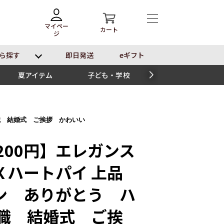
マイペー
カート
ジ
ら探す
即⽇発送
eギフト
夏アイテム
子ども・学校
スイーツ
退職 結婚式 ご挨拶 かわいい
200円】エレガンス
Ｘハートパイ 上品
ン ありがとう ハ
退職 結婚式 ご挨