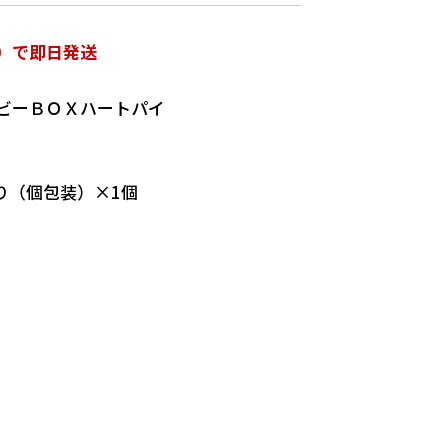
）で即日発送
ビーＢＯＸハートパイ
り（個包装）×1個