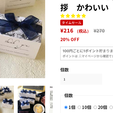
拶 かわい
タイムセール
通
販
¥216
¥270
（税込）
常
売
20% OFF
価
価
格
格
個数
個数
1個
10個
20個