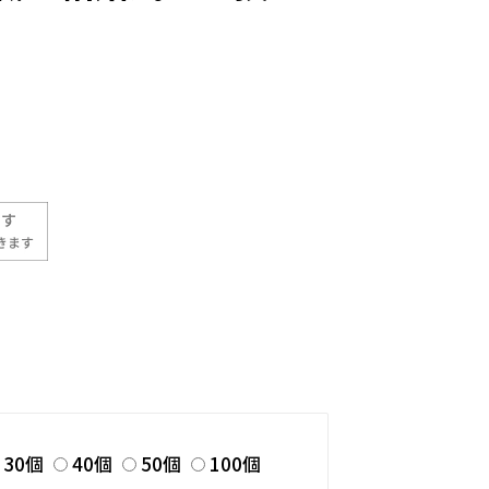
い
30個
40個
50個
100個