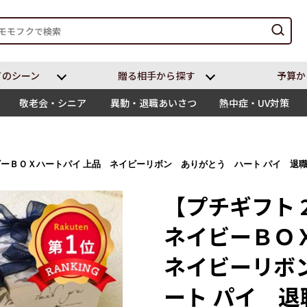
てのシーン
贈る相⼿から探す
予算か
敬老会・シニア
異動・退職あいさつ
熱中症・UV対策
イビーＢＯＸハートパイ 上品 ネイビーリボン ありがとう ハート パイ 
【プチギフト 
ネイビーＢＯ
ネイビーリボ
ート パイ 