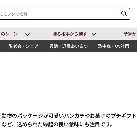
てのシーン
贈る相⼿から探す
予算か
敬老会・シニア
異動・退職あいさつ
熱中症・UV対策
、動物のパッケージが可愛いハンカチやお菓子のプチギフト
」など、込められた縁起の良い意味にも注目です。