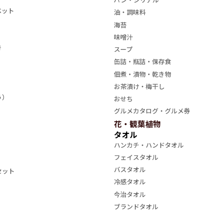
ベット
油・調味料
海苔
味噌汁
き
スープ
缶詰・瓶詰・保存食
佃煮・漬物・乾き物
お茶漬け・梅干し
う）
おせち
グルメカタログ・グルメ券
花・観葉植物
タオル
ハンカチ・ハンドタオル
フェイスタオル
バスタオル
セット
冷感タオル
今治タオル
ブランドタオル