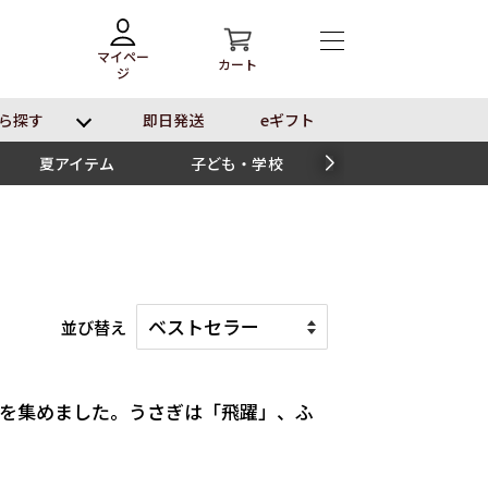
マイペー
カート
ジ
ら探す
即⽇発送
eギフト
夏アイテム
子ども・学校
スイーツ
並び替え
を集めました。うさぎは「飛躍」、ふ