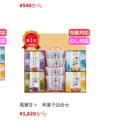
¥540から
風雅甘々 和菓子詰合せ
¥1,620から