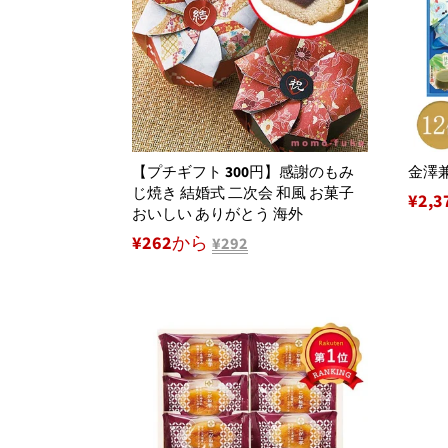
【プチギフト 300円】感謝のもみ
金澤兼
じ焼き 結婚式 二次会 和風 お菓子
通
¥2,3
おいしい ありがとう 海外
常
¥262から
¥292
価
格