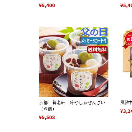
通
¥5,400
通
¥5,4
常
常
価
価
格
格
京都 養老軒 冷やし京ぜんざい
風雅
（６個）
通
¥3,2
通
¥5,508
常
常
価