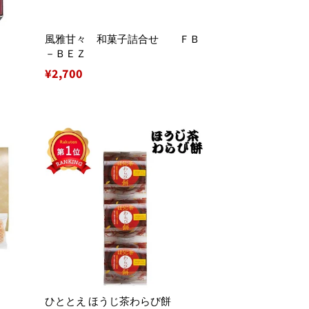
風雅甘々 和菓子詰合せ ＦＢ
－ＢＥＺ
通
¥2,700
常
価
格
ひととえ ほうじ茶わらび餅