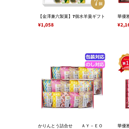
【金澤兼六製菓】7個水羊羹ギフト
華優
通
¥1,058
通
¥2,1
常
常
価
価
格
格
かりんとう詰合せ ＡＹ－ＥＯ
華優