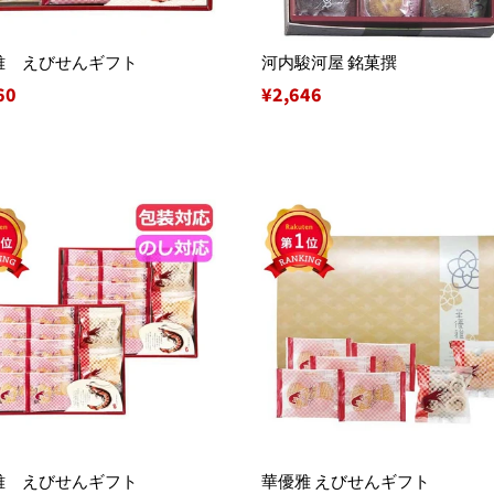
雅 えびせんギフト
河内駿河屋 銘菓撰
60
通
¥2,646
常
価
格
雅 えびせんギフト
華優雅 えびせんギフト