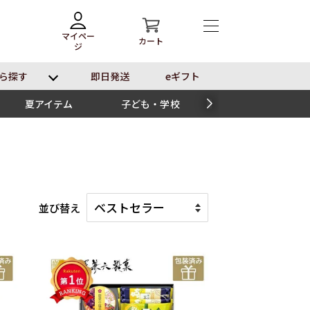
マイペー
カート
ジ
ら探す
即⽇発送
eギフト
夏アイテム
子ども・学校
スイーツ
並び替え