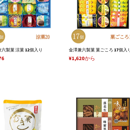
六製菓 涼菓 12個入り
金澤兼六製菓 菓ごころ 17個入
76
¥1,620から