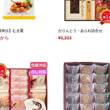
0個単位】むき栗
かりんとう・あられ詰合せ
2から
通
¥2,322
常
価
格