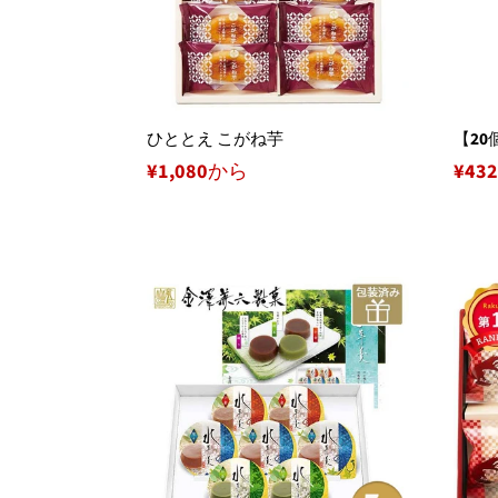
ひととえ こがね芋
【2
¥1,080から
¥43