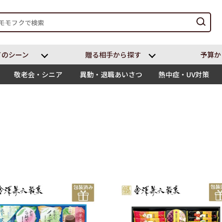
てのシーン
贈る相⼿から探す
予算か
敬老会・シニア
異動・退職あいさつ
熱中症・UV対策