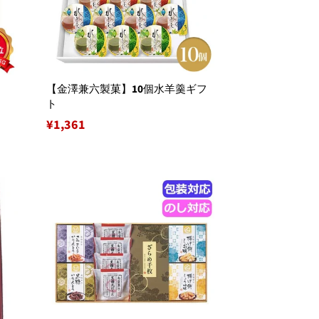
【金澤兼六製菓】10個水羊羹ギフ
ト
通
¥1,361
常
価
格