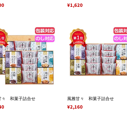
00
通
¥1,620
常
価
格
甘々 和菓子詰合せ
風雅甘々 和菓子詰合せ
40
通
¥2,160
常
価