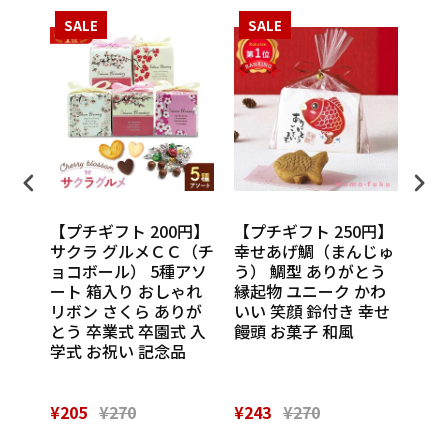
SALE
SALE
S
円】
【プチギフト 200円】
【プチギフト 250円】
【プ
ンカチ
サクラ グルメＣＣ（チ
幸せあげ鯛（まんじゅ
CU
ル
ョコボール） 5種アソ
う） 鯛型 ありがとう
わい
休 イ
ート 箱入り おしゃれ
縁起物 ユニーク かわ
の味
 挨
リボン さくら ありが
いい 笑顔 鈴付き 幸せ
話
催し
とう 卒業式 卒園式 入
饅頭 お菓子 和風
Th
 実
学式 お祝い 記念品
¥205
¥270
¥243
¥270
¥28