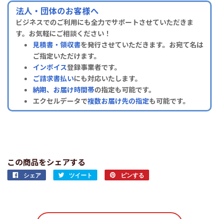
法人・団体のお客様へ
ビジネスでのご利用にも全力でサポートさせていただきま
す。お気軽にご相談ください！
見積書・領収書
を発行させていただきます。お宛て名は
ご指定いただけます。
インボイス
登録事業者です。
ご請求書払い
にも対応いたします。
納期、お届け時間帯
の指定も可能です。
エクセルデータで
複数お届け先の指定
も可能です。
この商品をシェアする
シェア
Facebook
ツイート
Twitter
ピンする
Pinterest
で
に
で
シ
投
ピ
ェ
稿
ン
ア
す
す