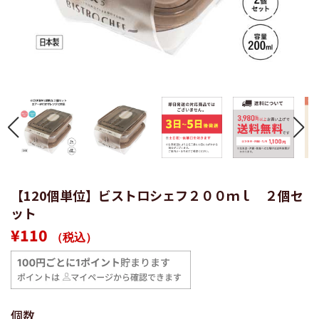
【120個単位】ビストロシェフ２００ｍｌ ２個セ
ット
通
販
¥110
（税込）
常
売
価
価
格
格
個数