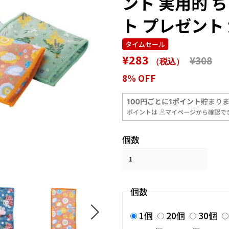
ント 実用的 
ト プレゼント
タイムセール
通
販
¥283
¥308
（税込）
常
売
8% OFF
価
価
格
格
個数
個数
1個
20個
30個