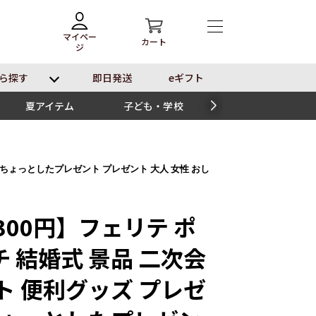
マイペー
カート
ジ
ら探す
即⽇発送
eギフト
夏アイテム
子ども・学校
スイーツ
 ちょっとしたプレゼント プレゼント 大人 女性 おし
300円】フェリテ ポ
 結婚式 景品 二次会
ト 便利グッズ プレゼ