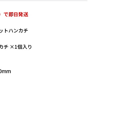
）で即日発送
ットハンカチ
チ ×1個入り
0mm