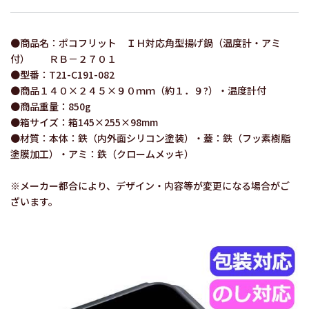
●商品名：ポコフリット ＩＨ対応角型揚げ鍋（温度計・アミ
付） ＲＢ－２７０１
●型番：T21-C191-082
●商品１４０×２４５×９０ｍｍ（約１．９?）・温度計付
●商品重量：850g
●箱サイズ：箱145×255×98mm
●材質：本体：鉄（内外面シリコン塗装）・蓋：鉄（フッ素樹脂
塗膜加工）・アミ：鉄（クロームメッキ）
※メーカー都合により、デザイン・内容等が変更になる場合がご
ざいます。