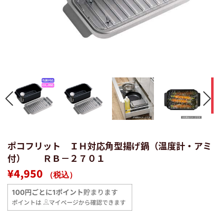
ポコフリット ＩＨ対応角型揚げ鍋（温度計・アミ
付） ＲＢ－２７０１
通
販
¥4,950
（税込）
常
売
価
価
格
格