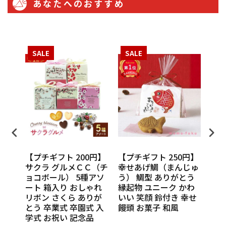
あなたへのおすすめ
SALE
SALE
S
円】
【プチギフト 200円】
【プチギフト 250円】
【プ
ンカチ
サクラ グルメＣＣ（チ
幸せあげ鯛（まんじゅ
CU
ル
ョコボール） 5種アソ
う） 鯛型 ありがとう
わい
休 イ
ート 箱入り おしゃれ
縁起物 ユニーク かわ
の味
 挨
リボン さくら ありが
いい 笑顔 鈴付き 幸せ
話
催し
とう 卒業式 卒園式 入
饅頭 お菓子 和風
Th
 実
学式 お祝い 記念品