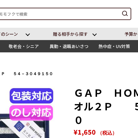
てのシーン
贈る相⼿から探す
予算か
敬老会・シニア
異動・退職あいさつ
熱中症・UV対策
２Ｐ ５４－３０４９１５０
ＧＡＰ ＨＯ
オル２Ｐ ５
０
通
販
¥1,650
（税込）