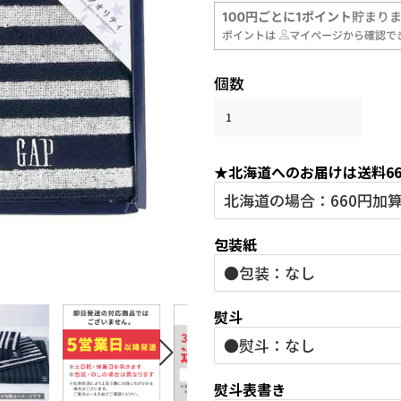
常
売
価
価
格
格
個数
★北海道へのお届けは送料6
包装紙
熨斗
熨斗表書き