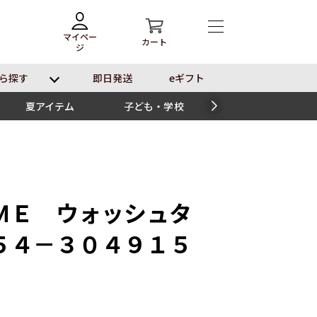
マイペー
カート
ジ
ら探す
即⽇発送
eギフト
夏アイテム
子ども・学校
スイーツ
ＭＥ ウォッシュタ
４－３０４９１５