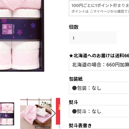
常
売
価
価
格
格
個数
★北海道へのお届けは送料6
包装紙
熨斗
熨斗表書き