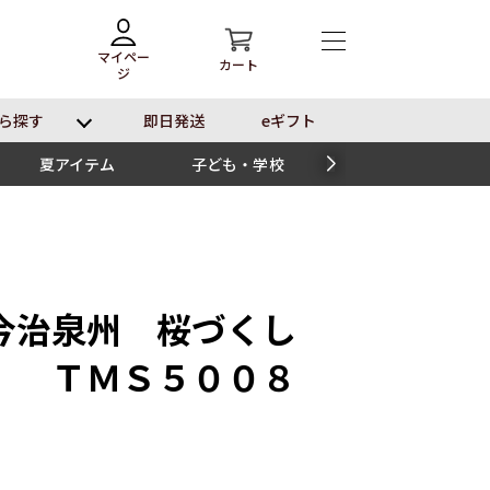
マイペー
カート
ジ
ら探す
即⽇発送
eギフト
夏アイテム
子ども・学校
スイーツ
今治泉州 桜づくし
 ＴＭＳ５００８