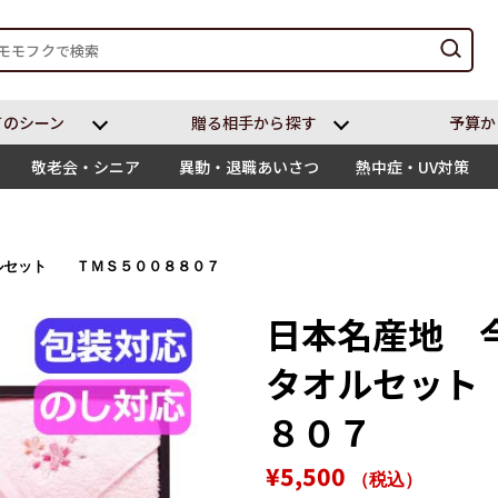
てのシーン
贈る相⼿から探す
予算か
敬老会・シニア
異動・退職あいさつ
熱中症・UV対策
ルセット ＴＭＳ５００８８０７
日本名産地 
タオルセット
８０７
通
販
¥5,500
（税込）