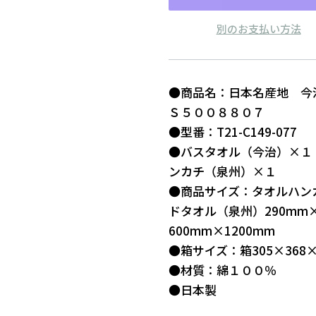
別のお支払い方法
●商品名：日本名産地 
Ｓ５００８８０７
●型番：T21-C149-077
●バスタオル（今治）×１
ンカチ（泉州）×１
●商品サイズ：タオルハンカ
ドタオル（泉州）290mm
600mm×1200mm
●箱サイズ：箱305×368×
●材質：綿１００％
●日本製