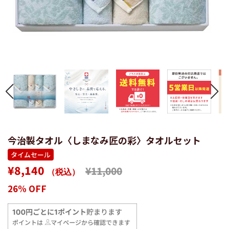
今治製タオル〈しまなみ匠の彩〉タオルセット
タイムセール
通
販
¥8,140
¥11,000
（税込）
常
売
26% OFF
価
価
格
格