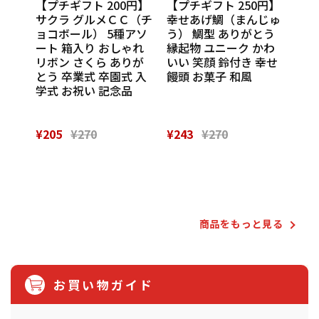
円】
【プチギフト 200円】
【プチギフト 250円】
【プ
ンカチ
サクラ グルメＣＣ（チ
幸せあげ鯛（まんじゅ
CU
ル
ョコボール） 5種アソ
う） 鯛型 ありがとう
わい
休 イ
ート 箱入り おしゃれ
縁起物 ユニーク かわ
の味
 挨
リボン さくら ありが
いい 笑顔 鈴付き 幸せ
話
催し
とう 卒業式 卒園式 入
饅頭 お菓子 和風
Th
 実
学式 お祝い 記念品
¥205
¥270
¥243
¥270
¥28
Powered by
商品をもっと⾒る
お買い物ガイド