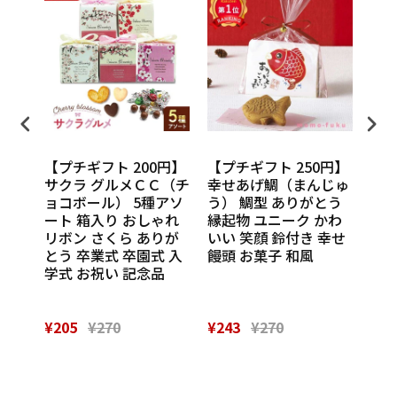
円】
【プチギフト 200円】
【プチギフト 250円】
【プ
ンカチ
サクラ グルメＣＣ（チ
幸せあげ鯛（まんじゅ
CU
ル
ョコボール） 5種アソ
う） 鯛型 ありがとう
わい
休 イ
ート 箱入り おしゃれ
縁起物 ユニーク かわ
の味
 挨
リボン さくら ありが
いい 笑顔 鈴付き 幸せ
話
催し
とう 卒業式 卒園式 入
饅頭 お菓子 和風
Th
 実
学式 お祝い 記念品
¥205
¥270
¥243
¥270
¥28
Powered by