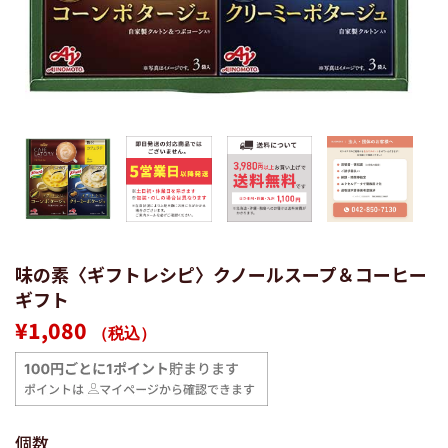
味の素〈ギフトレシピ〉クノールスープ＆コーヒー
ギフト
通
販
¥1,080
（税込）
常
売
価
価
格
格
個数