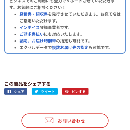
ビジネスでのご利用にも全力でサポートさせていただきま
す。お気軽にご相談ください！
見積書・領収書
を発行させていただきます。お宛て名は
ご指定いただけます。
インボイス
登録事業者です。
ご請求書払い
にも対応いたします。
納期、お届け時間帯
の指定も可能です。
エクセルデータで
複数お届け先の指定
も可能です。
この商品をシェアする
シェア
Facebook
ツイート
Twitter
ピンする
Pinterest
で
に
で
シ
投
ピ
ェ
稿
ン
ア
す
す
お問い合わせ
す
る
る
る