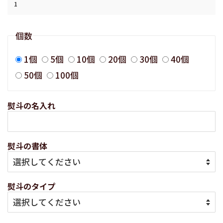
個数
1個
5個
10個
20個
30個
40個
50個
100個
熨斗の名入れ
熨斗の書体
熨斗のタイプ