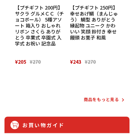
円】
【プチギフト 200円】
【プチギフト 250円】
【プ
ンカチ
サクラ グルメＣＣ（チ
幸せあげ鯛（まんじゅ
CU
ル
ョコボール） 5種アソ
う） 鯛型 ありがとう
わい
休 イ
ート 箱入り おしゃれ
縁起物 ユニーク かわ
の味
 挨
リボン さくら ありが
いい 笑顔 鈴付き 幸せ
話
催し
とう 卒業式 卒園式 入
饅頭 お菓子 和風
Th
 実
学式 お祝い 記念品
¥205
¥270
¥243
¥270
¥28
Powered by
商品をもっと⾒る
お買い物ガイド