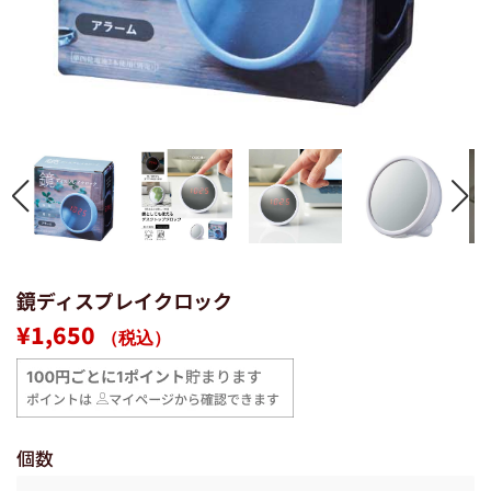
鏡ディスプレイクロック
通
販
¥1,650
（税込）
常
売
価
価
格
格
個数