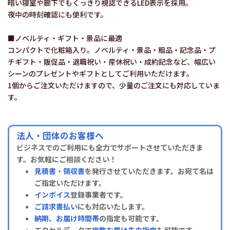
暗い寝室や廊下でもくっきり視認できるLED表示を採用。
夜中の時刻確認にも便利です。
■ノベルティ・ギフト・景品に最適
コンパクトで化粧箱入り。ノベルティ・景品・粗品・記念品・プ
チギフト・販促品・退職祝い・産休祝い・成約記念など、幅広い
シーンのプレゼントやギフトとしてご利用いただけます。
1個からご注文いただけますので、少量のご注文にも対応していま
す。
法人・団体のお客様へ
ビジネスでのご利用にも全力でサポートさせていただきま
す。お気軽にご相談ください！
見積書・領収書
を発行させていただきます。お宛て名は
ご指定いただけます。
インボイス
登録事業者です。
ご請求書払い
にも対応いたします。
納期、お届け時間帯
の指定も可能です。
エクセルデータで
複数お届け先の指定
も可能です。