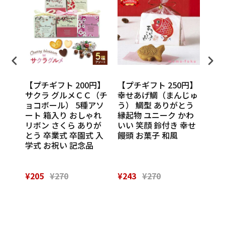
円】
【プチギフト 200円】
【プチギフト 250円】
【プ
ンカチ
サクラ グルメＣＣ（チ
幸せあげ鯛（まんじゅ
CU
ル
ョコボール） 5種アソ
う） 鯛型 ありがとう
わい
休 イ
ート 箱入り おしゃれ
縁起物 ユニーク かわ
の味
 挨
リボン さくら ありが
いい 笑顔 鈴付き 幸せ
話
催し
とう 卒業式 卒園式 入
饅頭 お菓子 和風
Th
 実
学式 お祝い 記念品
¥205
¥270
¥243
¥270
¥28
Powered by