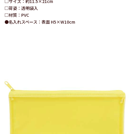
□サイズ：約11.5×21cm
□荷姿：透明袋入
□材質：PVC
●名入れスペース：表面 H5×W10cm