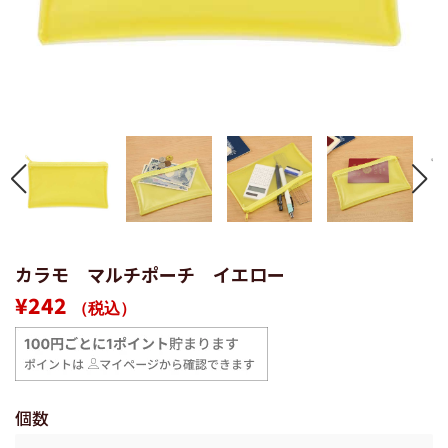
カラモ マルチポーチ イエロー
通
販
¥242
（税込）
常
売
価
価
格
格
個数