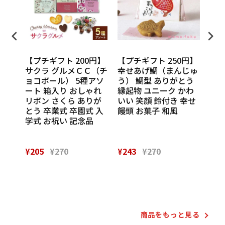
円】
【プチギフト 200円】
【プチギフト 250円】
【プ
ンカチ
サクラ グルメＣＣ（チ
幸せあげ鯛（まんじゅ
CU
ル
ョコボール） 5種アソ
う） 鯛型 ありがとう
わい
休 イ
ート 箱入り おしゃれ
縁起物 ユニーク かわ
の味
 挨
リボン さくら ありが
いい 笑顔 鈴付き 幸せ
話
催し
とう 卒業式 卒園式 入
饅頭 お菓子 和風
Th
 実
学式 お祝い 記念品
¥205
¥270
¥243
¥270
¥28
Powered by
商品をもっと⾒る