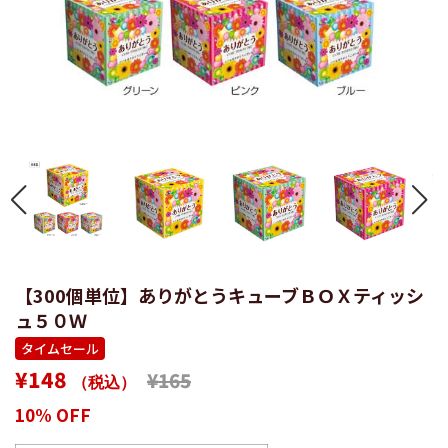
【300個単位】ありがとうキューブＢＯＸティッシ
ュ５０Ｗ
タイムセール
通
販
¥148
¥165
（税込）
常
売
10% OFF
価
価