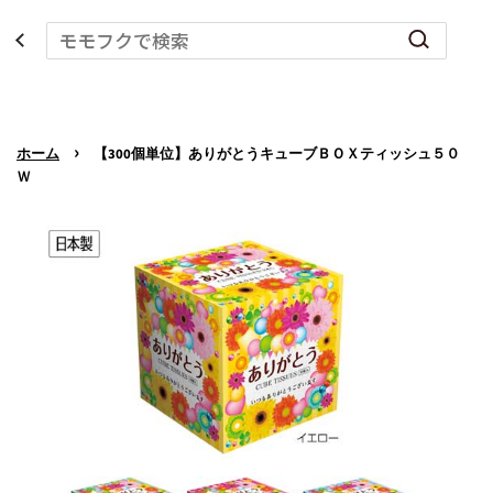
›
ホーム
【300個単位】ありがとうキューブＢＯＸティッシュ５０
Ｗ