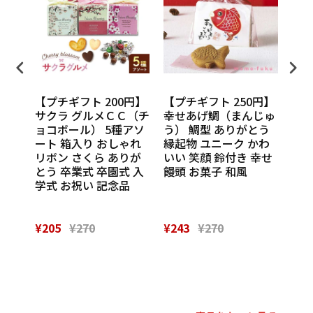
円】
【プチギフト 200円】
【プチギフト 250円】
【プ
ンカチ
サクラ グルメＣＣ（チ
幸せあげ鯛（まんじゅ
CU
ル
ョコボール） 5種アソ
う） 鯛型 ありがとう
わい
休 イ
ート 箱入り おしゃれ
縁起物 ユニーク かわ
の味
 挨
リボン さくら ありが
いい 笑顔 鈴付き 幸せ
話
催し
とう 卒業式 卒園式 入
饅頭 お菓子 和風
Th
 実
学式 お祝い 記念品
¥205
¥270
¥243
¥270
¥28
Powered by