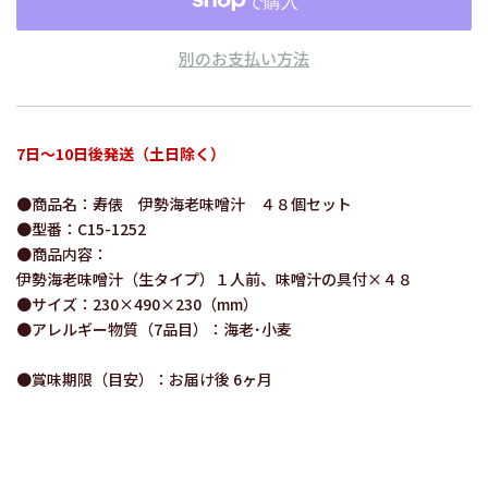
別のお支払い方法
7日～10日後発送（土日除く）
●商品名：寿俵 伊勢海老味噌汁 ４８個セット
●型番：C15-1252
●商品内容：
伊勢海老味噌汁（生タイプ）１人前、味噌汁の具付×４８
●サイズ：230×490×230（mm）
●アレルギー物質（7品目）：海老･小麦
●賞味期限（目安）：お届け後 6ヶ月