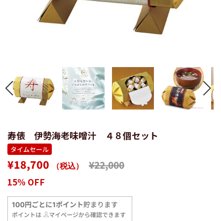
寿俵 伊勢海老味噌汁 ４８個セット
タイムセール
通
販
¥18,700
¥22,000
（税込）
常
売
15% OFF
価
価
格
格