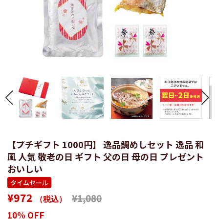
【プチギフト 1000円】 逸品鯛めしセット 逸品 和
風 人気 敬老の日 ギフト 父の日 母の日 プレゼント
おいしい
タイムセール
通
販
¥972
¥1,080
（税込）
常
売
10% OFF