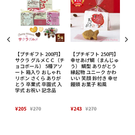
円】
【プチギフト 200円】
【プチギフト 250円】
【プ
ンカチ
サクラ グルメＣＣ（チ
幸せあげ鯛（まんじゅ
CU
ル
ョコボール） 5種アソ
う） 鯛型 ありがとう
わい
休 イ
ート 箱入り おしゃれ
縁起物 ユニーク かわ
の味
 挨
リボン さくら ありが
いい 笑顔 鈴付き 幸せ
話
催し
とう 卒業式 卒園式 入
饅頭 お菓子 和風
Th
 実
学式 お祝い 記念品
¥205
¥270
¥243
¥270
¥28
Powered by