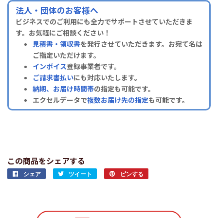
法人・団体のお客様へ
ビジネスでのご利用にも全力でサポートさせていただきま
す。お気軽にご相談ください！
見積書・領収書
を発行させていただきます。お宛て名は
ご指定いただけます。
インボイス
登録事業者です。
ご請求書払い
にも対応いたします。
納期、お届け時間帯
の指定も可能です。
エクセルデータで
複数お届け先の指定
も可能です。
この商品をシェアする
シェア
Facebook
ツイート
Twitter
ピンする
Pinterest
で
に
で
シ
投
ピ
ェ
稿
ン
ア
す
す