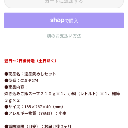
カートに追加する
別のお支払い方法
翌日～2日後発送（土日除く）
●商品名：逸品鯛めしセット
●型番：C15-F274
●商品内容：
炊き込みご飯スープ２１０ｇ×１、小鯛（レトルト）×１、鰹節
３ｇ×２
●サイズ：155×267×40（mm）
●アレルギー物質（7品目）：小麦
●賞味期限（目安）：お届け後 2ヶ月