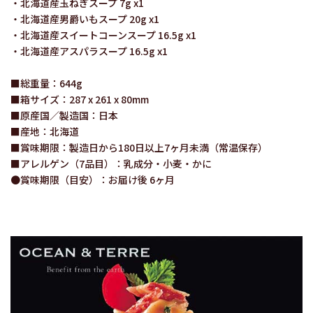
・北海道産玉ねぎスープ 7g x1
・北海道産男爵いもスープ 20g x1
・北海道産スイートコーンスープ 16.5g x1
・北海道産アスパラスープ 16.5g x1
■総重量：644g
■箱サイズ：287 x 261 x 80mm
■原産国／製造国：日本
■産地：北海道
■賞味期限：製造日から180日以上7ヶ月未満（常温保存）
■アレルゲン（7品目）：乳成分・小麦・かに
●賞味期限（目安）：お届け後 6ヶ月