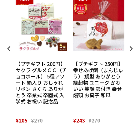
円】
【プチギフト 200円】
【プチギフト 250円】
【プ
ンカチ
サクラ グルメＣＣ（チ
幸せあげ鯛（まんじゅ
CU
ル
ョコボール） 5種アソ
う） 鯛型 ありがとう
わい
休 イ
ート 箱入り おしゃれ
縁起物 ユニーク かわ
の味
 挨
リボン さくら ありが
いい 笑顔 鈴付き 幸せ
話
催し
とう 卒業式 卒園式 入
饅頭 お菓子 和風
Th
 実
学式 お祝い 記念品
¥205
¥270
¥243
¥270
¥28
Powered by