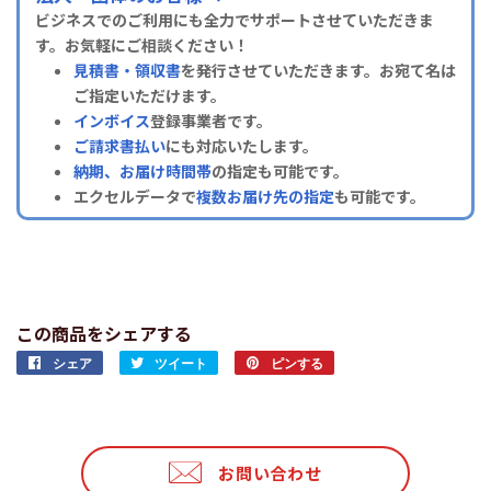
ビジネスでのご利用にも全力でサポートさせていただきま
す。お気軽にご相談ください！
見積書・領収書
を発行させていただきます。お宛て名は
ご指定いただけます。
インボイス
登録事業者です。
ご請求書払い
にも対応いたします。
納期、お届け時間帯
の指定も可能です。
エクセルデータで
複数お届け先の指定
も可能です。
この商品をシェアする
シェア
Facebook
ツイート
Twitter
ピンする
Pinterest
で
に
で
シ
投
ピ
ェ
稿
ン
ア
す
す
お問い合わせ
す
る
る