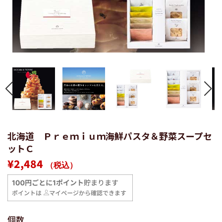
北海道 Ｐｒｅｍｉｕｍ海鮮パスタ＆野菜スープセ
ットＣ
通
販
¥2,484
（税込）
常
売
価
価
格
格
個数