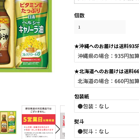
格
格
個数
★沖縄へのお届けは送料93
★北海道へのお届けは送料6
包装紙
熨斗