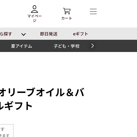
マイペー
カート
ジ
ら探す
即⽇発送
eギフト
夏アイテム
子ども・学校
スイーツ
 オリーブオイル＆バ
ルギフト