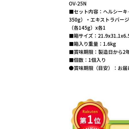
OV-25N
■セット内容：ヘルシーキ
350g）・エキストラバー
（各145g）x各1
■箱サイズ：21.9x31.1x6.
■箱入り重量：1.6kg
■賞味期限：製造日から2
■個数：1個入り
●賞味期限（目安）：お届け