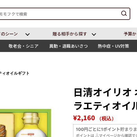
てのシーン
贈る相⼿から探す
予算か
敬老会・シニア
異動・退職あいさつ
熱中症・UV対策
ティオイルギフト
日清オイリオ
ラエティオイ
通
販
¥2,160
（税込）
常
売
価
価