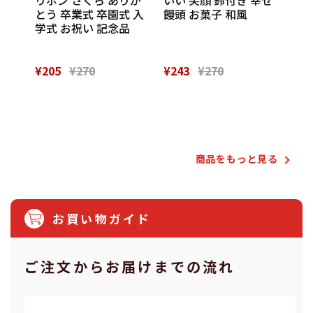
催し
とう 卒業式 卒園式 入
饅頭 お菓子 和風
Th
 実
学式 お祝い 記念品
¥205
¥270
¥243
¥270
¥28
Powered by
商品をもっと⾒る
お買い物ガイド
ご注⽂からお届けまでの流れ