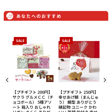
あなたへのおすすめ
SALE
SALE
S
円】
【プチギフト 200円】
【プチギフト 250円】
【プ
ンカチ
サクラ グルメＣＣ（チ
幸せあげ鯛（まんじゅ
CU
ル
ョコボール） 5種アソ
う） 鯛型 ありがとう
わい
休 イ
ート 箱入り おしゃれ
縁起物 ユニーク かわ
の味
 挨
リボン さくら ありが
いい 笑顔 鈴付き 幸せ
話