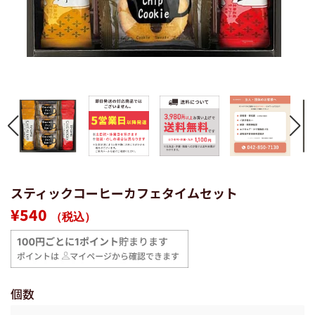
スティックコーヒーカフェタイムセット
通
販
¥540
（税込）
常
売
価
価
格
格
個数