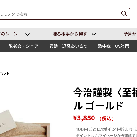
てのシーン
贈る相⼿から探す
予算か
敬老会・シニア
異動・退職あいさつ
熱中症・UV対策
ールド
今治謹製〈至
ル ゴールド
通
販
¥3,850
（税込）
常
売
価
価