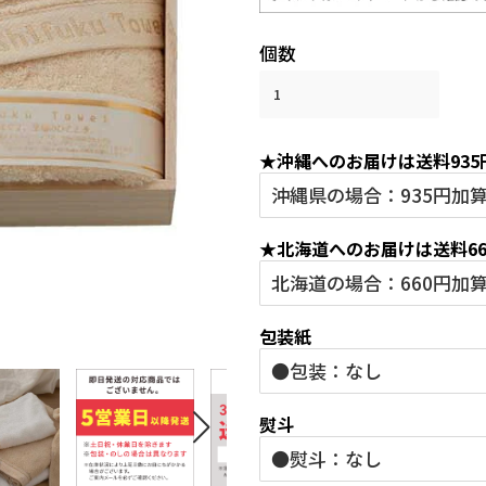
格
格
個数
★沖縄へのお届けは送料93
★北海道へのお届けは送料6
包装紙
熨斗