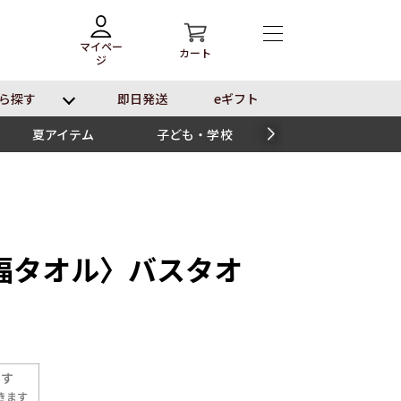
マイペー
カート
ジ
ら探す
即⽇発送
eギフト
夏アイテム
子ども・学校
スイーツ
福タオル〉バスタオ