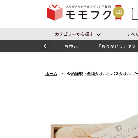
カテゴリーから探す
すべ
お中元
「ありがとう」ギフ
ト
›
ホーム
今治謹製〈至福タオル〉バスタオル ゴ