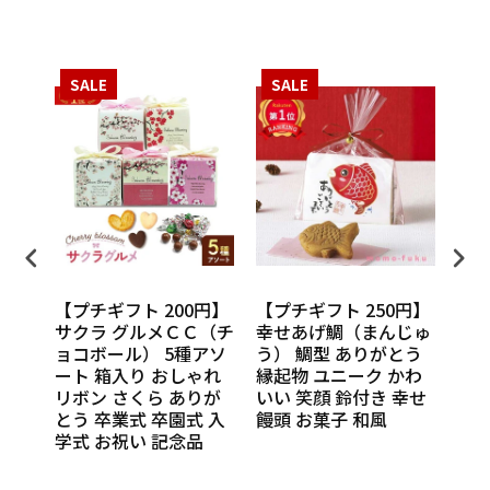
SALE
SALE
S
円】
【プチギフト 200円】
【プチギフト 250円】
【プ
ンカチ
サクラ グルメＣＣ（チ
幸せあげ鯛（まんじゅ
CU
ル
ョコボール） 5種アソ
う） 鯛型 ありがとう
わい
休 イ
ート 箱入り おしゃれ
縁起物 ユニーク かわ
の味
 挨
リボン さくら ありが
いい 笑顔 鈴付き 幸せ
話
催し
とう 卒業式 卒園式 入
饅頭 お菓子 和風
Th
 実
学式 お祝い 記念品