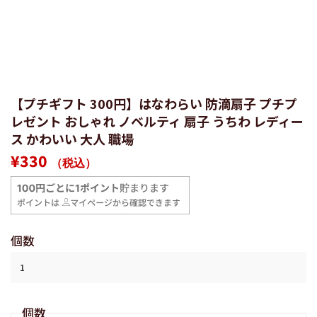
【プチギフト 300円】はなわらい 防滴扇子 プチプ
レゼント おしゃれ ノベルティ 扇子 うちわ レディー
ス かわいい 大人 職場
通
販
¥330
（税込）
常
売
価
価
格
格
個数
個数