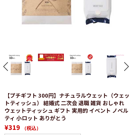
【プチギフト 300円】ナチュラルウェット（ウェッ
トティッシュ） 結婚式 二次会 退職 雑貨 おしゃれ
ウェットティッシュ ギフト 実用的 イベント ノベル
ティ 小ロット ありがとう
通
販
¥319
（税込）
常
売