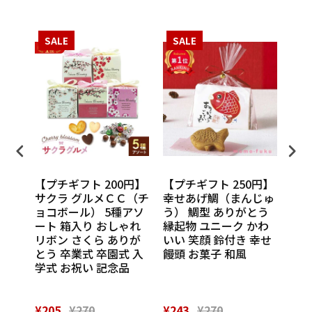
SALE
SALE
S
円】
【プチギフト 200円】
【プチギフト 250円】
【プ
ンカチ
サクラ グルメＣＣ（チ
幸せあげ鯛（まんじゅ
CU
ル
ョコボール） 5種アソ
う） 鯛型 ありがとう
わい
休 イ
ート 箱入り おしゃれ
縁起物 ユニーク かわ
の味
 挨
リボン さくら ありが
いい 笑顔 鈴付き 幸せ
話
催し
とう 卒業式 卒園式 入
饅頭 お菓子 和風
Th
 実
学式 お祝い 記念品
¥205
¥270
¥243
¥270
¥28