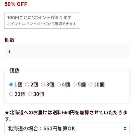
常
売
50% OFF
価
価
格
格
個数
個数
1個
2個
3個
4個
5個
10個
20個
30個
★北海道へのお届けは送料660円を加算させていただきま
す。