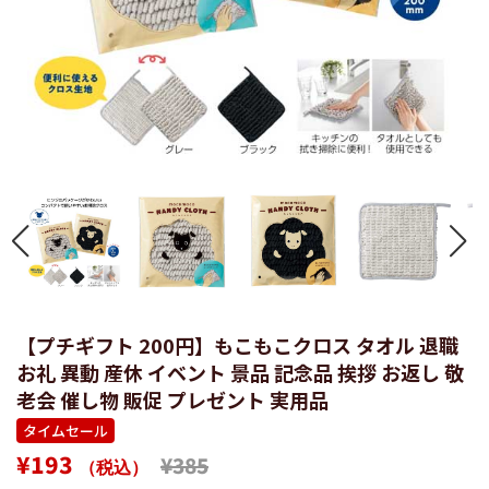
【プチギフト 200円】もこもこクロス タオル 退職
お礼 異動 産休 イベント 景品 記念品 挨拶 お返し 敬
老会 催し物 販促 プレゼント 実用品
タイムセール
通
販
¥193
¥385
（税込）