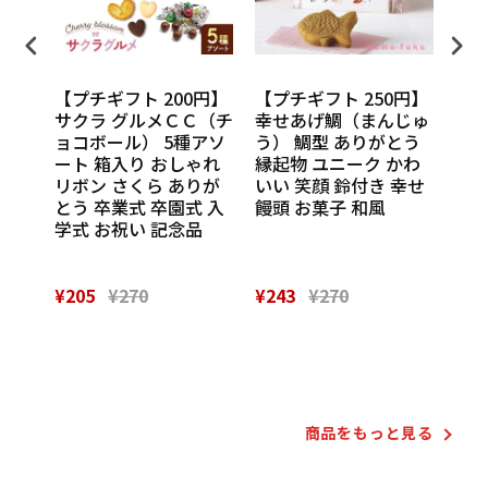
円】
【プチギフト 200円】
【プチギフト 250円】
【プ
ンカチ
サクラ グルメＣＣ（チ
幸せあげ鯛（まんじゅ
CU
ル
ョコボール） 5種アソ
う） 鯛型 ありがとう
わい
休 イ
ート 箱入り おしゃれ
縁起物 ユニーク かわ
の味
 挨
リボン さくら ありが
いい 笑顔 鈴付き 幸せ
話
催し
とう 卒業式 卒園式 入
饅頭 お菓子 和風
Th
 実
学式 お祝い 記念品
¥205
¥270
¥243
¥270
¥28
Powered by
商品をもっと⾒る