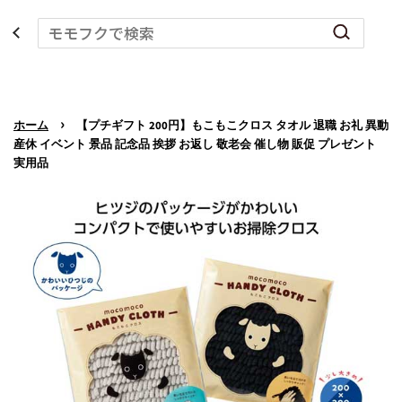
›
ホーム
【プチギフト 200円】もこもこクロス タオル 退職 お礼 異動
産休 イベント 景品 記念品 挨拶 お返し 敬老会 催し物 販促 プレゼント
実用品