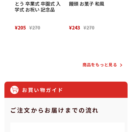
催し
とう 卒業式 卒園式 入
饅頭 お菓子 和風
Th
 実
学式 お祝い 記念品
¥205
¥270
¥243
¥270
¥28
Powered by
商品をもっと⾒る
お買い物ガイド
ご注⽂からお届けまでの流れ