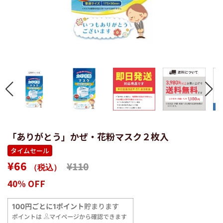
「ありがとう」かぜ・花粉マスク２枚入
タイムセール
通
販
¥66
¥110
（税込）
常
売
40% OFF
価
価
格
格