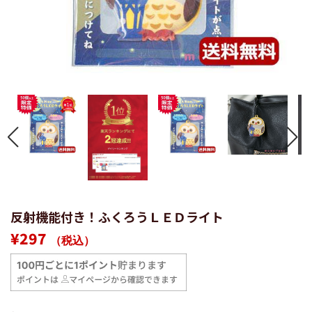
反射機能付き！ふくろうＬＥＤライト
通
販
¥297
（税込）
常
売
価
価
格
格