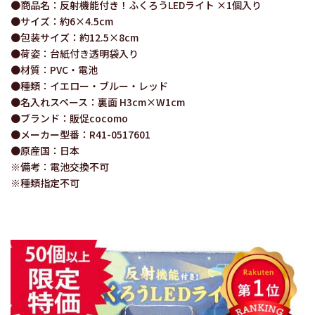
●商品名：反射機能付き！ふくろうLEDライト ×1個入り
●サイズ：約6×4.5cm
●包装サイズ：約12.5×8cm
●荷姿：台紙付き透明袋入り
●材質：PVC・電池
●種類：イエロー・ブルー・レッド
●名入れスペース：裏面 H3cm×W1cm
●ブランド：販促cocomo
●メーカー型番：R41-0517601
●原産国：日本
※備考：電池交換不可
※種類指定不可