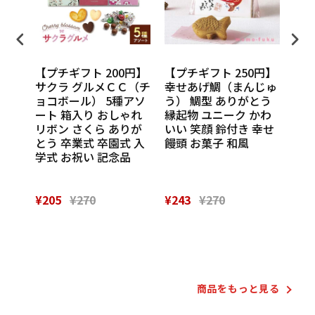
円】
【プチギフト 200円】
【プチギフト 250円】
【プ
ンカチ
サクラ グルメＣＣ（チ
幸せあげ鯛（まんじゅ
CU
ル
ョコボール） 5種アソ
う） 鯛型 ありがとう
わい
休 イ
ート 箱入り おしゃれ
縁起物 ユニーク かわ
の味
 挨
リボン さくら ありが
いい 笑顔 鈴付き 幸せ
話
催し
とう 卒業式 卒園式 入
饅頭 お菓子 和風
Th
 実
学式 お祝い 記念品
¥205
¥270
¥243
¥270
¥28
Powered by
商品をもっと⾒る