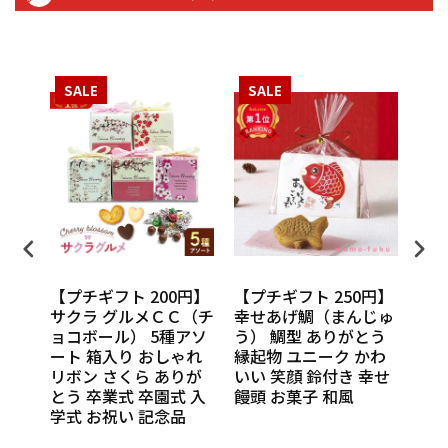
SALE
SALE
S
円】
【プチギフト 200円】
【プチギフト 250円】
【プ
ンカチ
サクラ グルメＣＣ（チ
幸せあげ鯛（まんじゅ
CU
ル
ョコボール） 5種アソ
う） 鯛型 ありがとう
わい
休 イ
ート 箱入り おしゃれ
縁起物 ユニーク かわ
の味
 挨
リボン さくら ありが
いい 笑顔 鈴付き 幸せ
話
催し
とう 卒業式 卒園式 入
饅頭 お菓子 和風
Th
 実
学式 お祝い 記念品