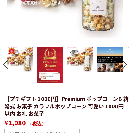
【プチギフト 1000円】Premium ポップコーンB 結
婚式 お菓子 カラフルポップコーン 可愛い 1000円
以内 お礼 お菓子
通
販
¥1,080
（税込）
常
売