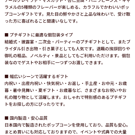
アールグレイラテ・マスカット・杏仁豆腐・バニラビーンズ・キャ
ラメルの5種類のフレーバーが楽しめる、カラフルでかわいいポッ
プコーンギフトです。見た目の鮮やかさと上品な味わいで、受け取
った方に喜ばれること間違いなしです。
■ プチギフトに最適な個包装タイプ
結婚式・披露宴・二次会・パーティーのプチギフトとして、またブ
ライダル引き出物・引き菓子としても人気です。退職の挨拶回りや
御礼の粗品、ノベルティ・景品としてもご利用いただけます。個包
装なのでゲストやお相手に一つずつお渡しできます。
■ 幅広いシーンで活躍するギフト
内祝い・出産内祝い・快気祝い・お返し・手土産・お中元・お歳
暮・暑中見舞い・夏ギフト・お歳暮など、さまざまなお祝いやお
礼の贈り物として活躍します。おしゃれで特別感のあるプチギフ
トをお探しの方にぴったりです。
■ 国内製造・安心品質
日本国内で製造されたポップコーンを使用しており、品質も安心。
まとめ買いにも対応しておりますので、イベントや式典での大量