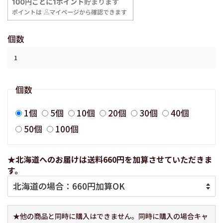
価
価
格
格
個数
個数
1個
5個
10個
20個
30個
40個
50個
100個
★北海道へのお届けは送料660円を加算させていただきま
す。
★他の商品と同時に購入はできません。同時に購入の場合キャ