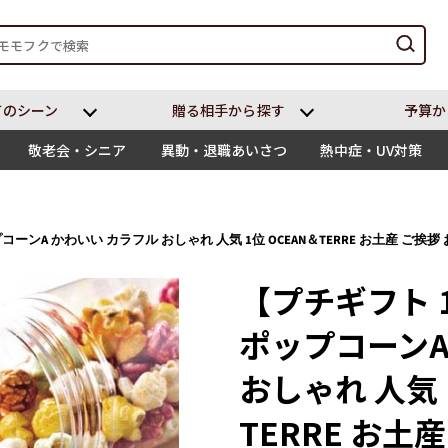
てのシーン
贈る相⼿から探す
予算か
敬老会・シニア
異動・退職あいさつ
熱中症・UV対策
プコーンA かわいい カラフル おしゃれ 人気 1位 OCEAN＆TERRE お土産 ご挨拶
【プチギフト 1
ポップコーンA
おしゃれ 人気 
TERRE お土