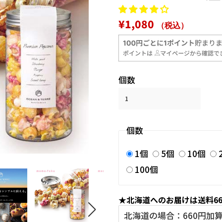
通
販
¥1,080
（税込）
常
売
価
価
格
格
個数
個数
1個
5個
10個
100個
★北海道へのお届けは送料6