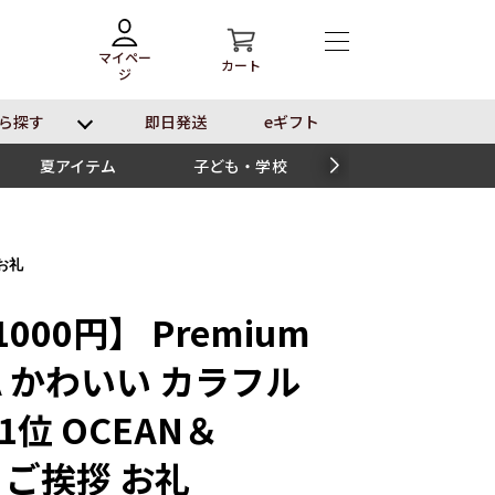
マイペー
カート
ジ
ら探す
即⽇発送
eギフト
夏アイテム
子ども・学校
スイーツ
 お礼
000円】 Premium
 かわいい カラフル
1位 OCEAN＆
産 ご挨拶 お礼