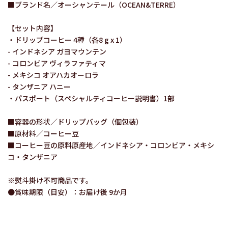
■ブランド名／オーシャンテール（OCEAN&TERRE）
【セット内容】
・ドリップコーヒー 4種（各8 g x 1）
- インドネシア ガヨマウンテン
- コロンビア ヴィラファティマ
- メキシコ オアハカオーロラ
- タンザニア ハニー
・パスポート（スペシャルティコーヒー説明書）1部
■容器の形状／ドリップバッグ（個包装）
■原材料／コーヒー豆
■コーヒー豆の原料原産地／インドネシア・コロンビア・メキシ
コ・タンザニア
※熨斗掛け不可商品です。
●賞味期限（目安）：お届け後 9か月