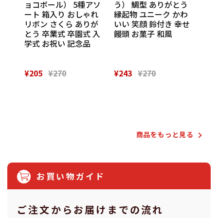
ル
ョコボール） 5種アソ
う） 鯛型 ありがとう
わい
休 イ
ート 箱入り おしゃれ
縁起物 ユニーク かわ
の味
 挨
リボン さくら ありが
いい 笑顔 鈴付き 幸せ
話
催し
とう 卒業式 卒園式 入
饅頭 お菓子 和風
Th
 実
学式 お祝い 記念品
¥205
¥270
¥243
¥270
¥28
Powered by
商品をもっと⾒る
お買い物ガイド
ご注⽂からお届けまでの流れ