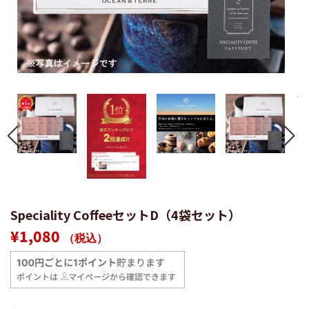
Speciality CoffeeセットD（4袋セット）
通
販
¥1,080
（税込）
常
売
価
価
格
格