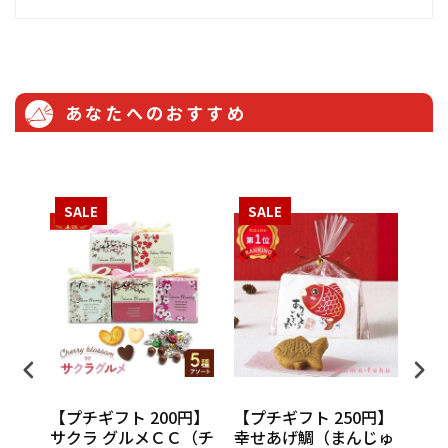
あなたへのおすすめ
SALE
SALE
S
円】
【プチギフト 200円】
【プチギフト 250円】
【プ
ンカチ
サクラ グルメＣＣ（チ
幸せあげ鯛（まんじゅ
CU