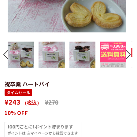
祝卒業 ハートパイ
タイムセール
通
販
¥243
¥270
（税込）
常
売
10% OFF
価
価
格
格