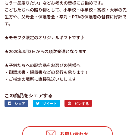
もう一品贈りたい」などお考えの皆様にお勧めです。
こどもたちへの贈り物として、小学校・中学校・高校・大学の先
生方や、父母会・保護者会・卒対・PTAの保護者の皆様に好評で
す。
★モモフク限定のオリジナルギフトです♪
★2020年3月3日からの順次発送となります
★子供たちへの記念品をお選びの皆様へ
・御請求書・領収書などの発行も承ります！
・ご指定の場所に直接発送いたします
この商品をシェアする
シェア
Facebook
ツイート
Twitter
ピンする
Pinterest
で
に
で
シ
投
ピ
ェ
稿
ン
ア
す
す
お問い合わせ