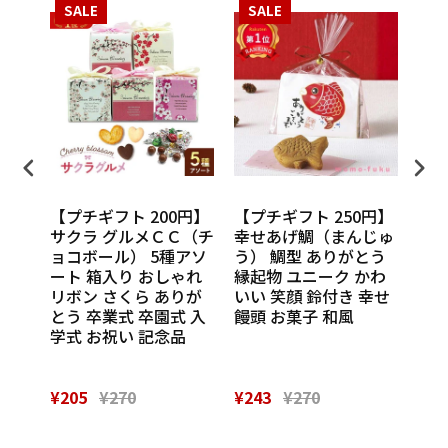
SALE
SALE
S
円】
【プチギフト 200円】
【プチギフト 250円】
【プ
ンカチ
サクラ グルメＣＣ（チ
幸せあげ鯛（まんじゅ
CU
ル
ョコボール） 5種アソ
う） 鯛型 ありがとう
わい
休 イ
ート 箱入り おしゃれ
縁起物 ユニーク かわ
の味
 挨
リボン さくら ありが
いい 笑顔 鈴付き 幸せ
話
催し
とう 卒業式 卒園式 入
饅頭 お菓子 和風
Th
 実
学式 お祝い 記念品
¥205
¥270
¥243
¥270
¥28
Powered by