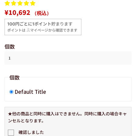
通
販
¥10,692
（税込）
常
売
価
価
格
格
個数
個数
Default Title
★他の商品と同時に購入はできません。同時に購入の場合キャ
ンセルとなります。
確認しました