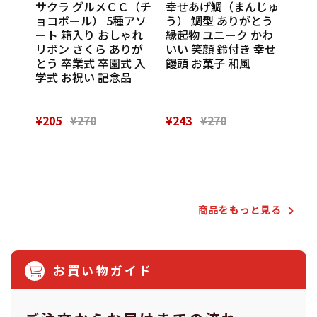
ンカチ
サクラ グルメＣＣ（チ
幸せあげ鯛（まんじゅ
CU
ル
ョコボール） 5種アソ
う） 鯛型 ありがとう
わい
休 イ
ート 箱入り おしゃれ
縁起物 ユニーク かわ
の味
 挨
リボン さくら ありが
いい 笑顔 鈴付き 幸せ
話
催し
とう 卒業式 卒園式 入
饅頭 お菓子 和風
Th
 実
学式 お祝い 記念品
¥205
¥270
¥243
¥270
¥28
Powered by
商品をもっと⾒る
お買い物ガイド