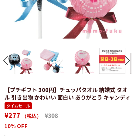
【プチギフト 300円】チュッパタオル 結婚式 タオ
ル 引き出物 かわいい 面白い ありがとう キャンディ
タイムセール
通
販
¥277
¥308
（税込）
常
売
10% OFF
価
価