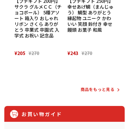
円】
【プチギフト 200円】
【プチギフト 250円】
【プ
ンカチ
サクラ グルメＣＣ（チ
幸せあげ鯛（まんじゅ
CU
ル
ョコボール） 5種アソ
う） 鯛型 ありがとう
わい
休 イ
ート 箱入り おしゃれ
縁起物 ユニーク かわ
の味
 挨
リボン さくら ありが
いい 笑顔 鈴付き 幸せ
話
催し
とう 卒業式 卒園式 入
饅頭 お菓子 和風
Th
 実
学式 お祝い 記念品
¥205
¥270
¥243
¥270
¥28
Powered by
商品をもっと⾒る
お買い物ガイド