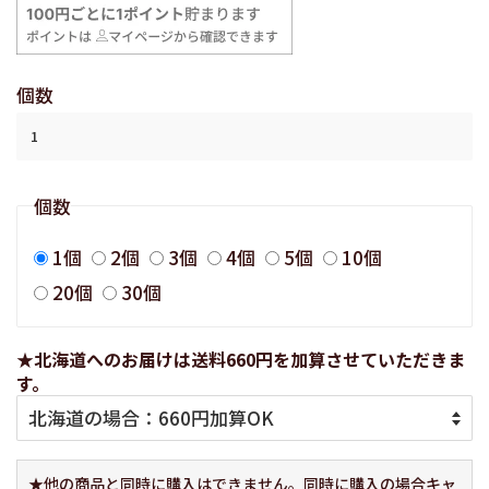
格
格
個数
個数
1個
2個
3個
4個
5個
10個
20個
30個
★北海道へのお届けは送料660円を加算させていただきま
す。
★他の商品と同時に購入はできません。同時に購入の場合キャ