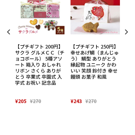
円】
【プチギフト 200円】
【プチギフト 250円】
【プ
ンカチ
サクラ グルメＣＣ（チ
幸せあげ鯛（まんじゅ
CU
ル
ョコボール） 5種アソ
う） 鯛型 ありがとう
わい
休 イ
ート 箱入り おしゃれ
縁起物 ユニーク かわ
の味
 挨
リボン さくら ありが
いい 笑顔 鈴付き 幸せ
話
催し
とう 卒業式 卒園式 入
饅頭 お菓子 和風
Th
 実
学式 お祝い 記念品
¥205
¥270
¥243
¥270
¥28
Powered by