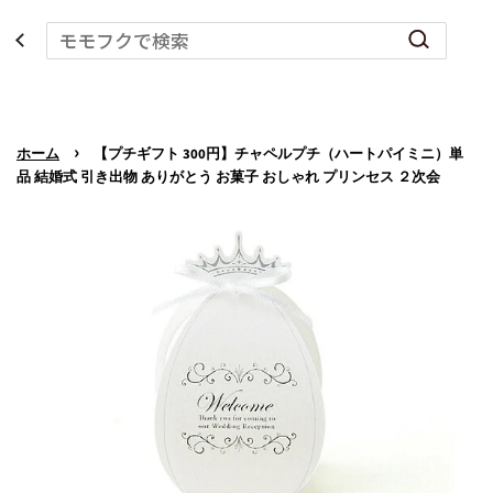
›
ホーム
【プチギフト 300円】チャペルプチ（ハートパイミニ）単
品 結婚式 引き出物 ありがとう お菓子 おしゃれ プリンセス ２次会