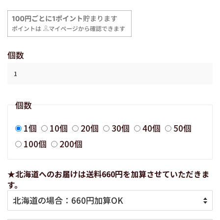
価
価
格
格
個数
個数
1個
10個
20個
30個
40個
50個
100個
200個
★北海道へのお届けは送料660円を加算させていただきま
す。