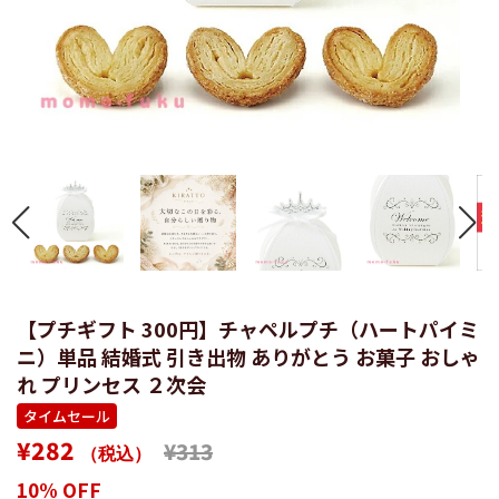
【プチギフト 300円】チャペルプチ（ハートパイミ
ニ）単品 結婚式 引き出物 ありがとう お菓子 おしゃ
れ プリンセス ２次会
タイムセール
通
販
¥282
¥313
（税込）
常
売
10% OFF