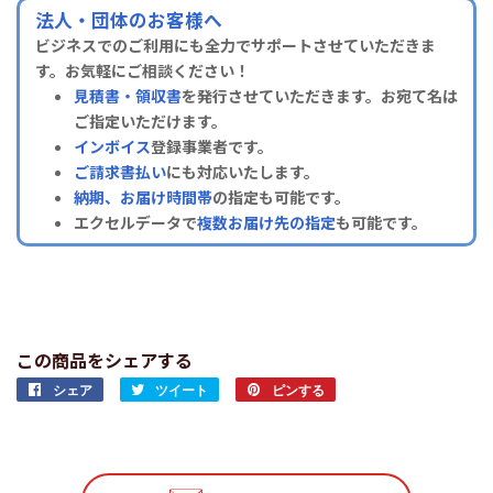
法人・団体のお客様へ
ビジネスでのご利用にも全力でサポートさせていただきま
す。お気軽にご相談ください！
見積書・領収書
を発行させていただきます。お宛て名は
ご指定いただけます。
インボイス
登録事業者です。
ご請求書払い
にも対応いたします。
納期、お届け時間帯
の指定も可能です。
エクセルデータで
複数お届け先の指定
も可能です。
この商品をシェアする
シェア
Facebook
ツイート
Twitter
ピンする
Pinterest
で
に
で
シ
投
ピ
ェ
稿
ン
ア
す
す