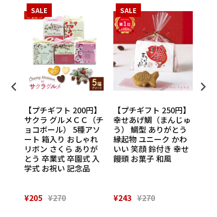
SALE
SALE
S
円】
【プチギフト 200円】
【プチギフト 250円】
【プ
ンカチ
サクラ グルメＣＣ（チ
幸せあげ鯛（まんじゅ
CU
ル
ョコボール） 5種アソ
う） 鯛型 ありがとう
わい
休 イ
ート 箱入り おしゃれ
縁起物 ユニーク かわ
の味
 挨
リボン さくら ありが
いい 笑顔 鈴付き 幸せ
話
催し
とう 卒業式 卒園式 入
饅頭 お菓子 和風
Th
 実
学式 お祝い 記念品
¥205
¥270
¥243
¥270
¥28