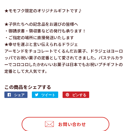
★モモフク限定のオリジナルギフトです♪
★子供たちへの記念品をお選びの皆様へ
・御請求書・領収書などの発行も承ります！
・ご指定の場所に直接発送いたします
★幸せを運ぶと言い伝えられるドラジェ
アーモンドをチョコレートでくるんだお菓子、ドラジェはヨーロ
ッパでお祝い菓子の定番として愛されてきました。パステルカラ
ーでコロコロしたかわいいお菓子は日本でもお祝いプチギフトの
定番として大人気です。
この商品をシェアする
シェア
Facebook
ツイート
Twitter
ピンする
Pinterest
で
に
で
シ
投
ピ
ェ
稿
ン
ア
す
す
お問い合わせ
す
る
る