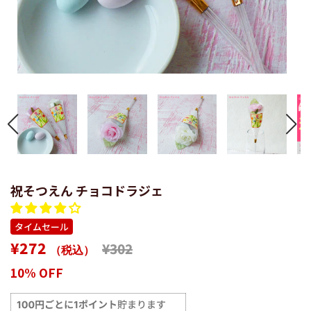
祝そつえん チョコドラジェ
タイムセール
通
販
¥272
¥302
（税込）
常
売
10% OFF
価
価
格
格