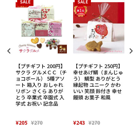
SALE
SALE
S
円】
【プチギフト 200円】
【プチギフト 250円】
【プ
ンカチ
サクラ グルメＣＣ（チ
幸せあげ鯛（まんじゅ
CU
ル
ョコボール） 5種アソ
う） 鯛型 ありがとう
わい
休 イ
ート 箱入り おしゃれ
縁起物 ユニーク かわ
の味
 挨
リボン さくら ありが
いい 笑顔 鈴付き 幸せ
話
催し
とう 卒業式 卒園式 入
饅頭 お菓子 和風
Th
 実
学式 お祝い 記念品
¥205
¥270
¥243
¥270
¥28
Powered by