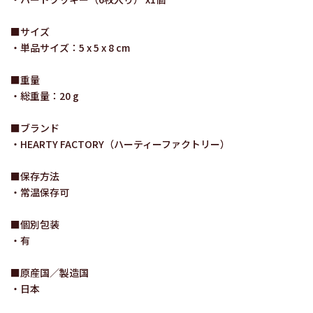
■サイズ
・単品サイズ：5 x 5 x 8 cm
■重量
・総重量：20 g
■ブランド
・HEARTY FACTORY（ハーティーファクトリー）
■保存方法
・常温保存可
■個別包装
・有
■原産国／製造国
・日本