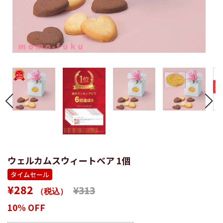
ウェルカムスウィートベア 1個
タイムセール
通
販
¥282
¥313
（税込）
常
売
10% OFF
価
価