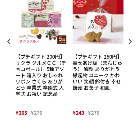
円】
【プチギフト 200円】
【プチギフト 250円】
【プ
ンカチ
サクラ グルメＣＣ（チ
幸せあげ鯛（まんじゅ
CU
ル
ョコボール） 5種アソ
う） 鯛型 ありがとう
わい
休 イ
ート 箱入り おしゃれ
縁起物 ユニーク かわ
の味
 挨
リボン さくら ありが
いい 笑顔 鈴付き 幸せ
話
催し
とう 卒業式 卒園式 入
饅頭 お菓子 和風
Th
 実
学式 お祝い 記念品
¥205
¥270
¥243
¥270
¥28
Powered by